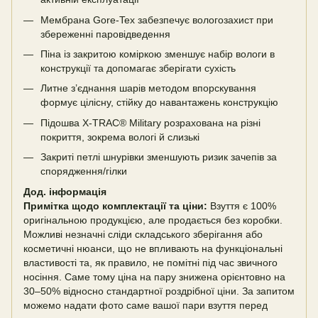
Мембрана Gore-Tex забезпечує вологозахист при
збереженні паровідведення
Піна із закритою коміркою зменшує набір вологи в
конструкції та допомагає зберігати сухість
Литне з’єднання шарів методом впорскування
формує цілісну, стійку до навантажень конструкцію
Підошва X-TRAC® Military розрахована на різні
покриття, зокрема вологі й слизькі
Закриті петлі шнурівки зменшують ризик зачепів за
спорядження/гілки
Дод. інформація
Примітка щодо комплектації та ціни:
Взуття є 100%
оригінальною продукцією, але продається без коробки.
Можливі незначні сліди складського зберігання або
косметичні нюанси, що не впливають на функціональні
властивості та, як правило, не помітні під час звичного
носіння. Саме тому ціна на пару знижена орієнтовно на
30–50% відносно стандартної роздрібної ціни. За запитом
можемо надати фото саме вашої пари взуття перед