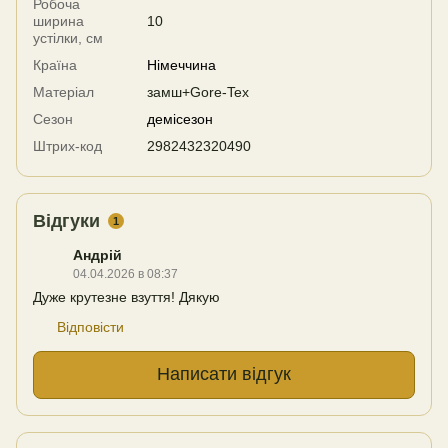
Робоча
ширина
10
устілки, см
Країна
Німеччина
Матеріал
замш+Gore-Tex
Сезон
демісезон
Штрих-код
2982432320490
Відгуки
1
Андрій
04.04.2026 в 08:37
Дуже крутезне взуття! Дякую
Відповісти
Написати відгук