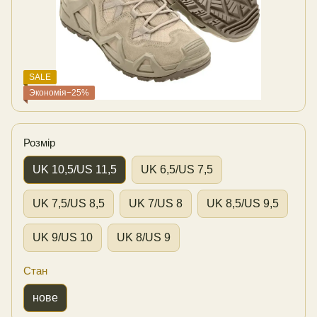
SALE
Экономія−25%
Розмір
UK 10,5/US 11,5
UK 6,5/US 7,5
UK 7,5/US 8,5
UK 7/US 8
UK 8,5/US 9,5
UK 9/US 10
UK 8/US 9
Стан
нове