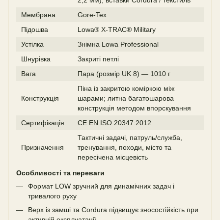
Мембрана
Gore-Tex
Підошва
Lowa® X-TRAC® Military
Устілка
Знімна Lowa Professional
Шнурівка
Закриті петлі
Вага
Пара (розмір UK 8) — 1010 г
Піна із закритою коміркою між
Конструкція
шарами; литна багатошарова
конструкція методом впорскування
Сертифікація
CE EN ISO 20347:2012
Тактичні задачі, патруль/служба,
Призначення
тренування, походи, місто та
пересічена місцевість
Особливості та переваги
Формат LOW зручний для динамічних задач і
тривалого руху
Верх із замші та Cordura підвищує зносостійкість при
активній експлуатації