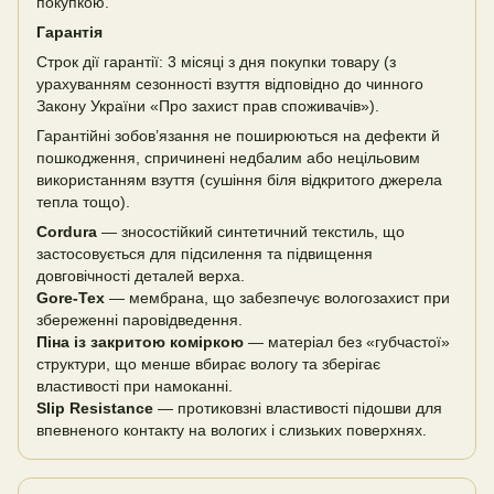
покупкою.
Гарантія
Строк дії гарантії: 3 місяці з дня покупки товару (з
урахуванням сезонності взуття відповідно до чинного
Закону України «Про захист прав споживачів»).
Гарантійні зобов’язання не поширюються на дефекти й
пошкодження, спричинені недбалим або нецільовим
використанням взуття (сушіння біля відкритого джерела
тепла тощо).
Cordura
— зносостійкий синтетичний текстиль, що
застосовується для підсилення та підвищення
довговічності деталей верха.
Gore-Tex
— мембрана, що забезпечує вологозахист при
збереженні паровідведення.
Піна із закритою коміркою
— матеріал без «губчастої»
структури, що менше вбирає вологу та зберігає
властивості при намоканні.
Slip Resistance
— протиковзні властивості підошви для
впевненого контакту на вологих і слизьких поверхнях.