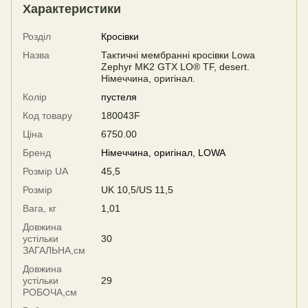
Характеристики
Розділ
Кросівки
Назва
Тактичні мембранні кросівки Lowa
Zephyr MK2 GTX LO® TF, desert.
Німеччина, оригінал.
Колір
пустеля
Код товару
180043F
Ціна
6750.00
Бренд
Німеччина, оригінал, LOWA
Розмір UA
45,5
Розмір
UK 10,5/US 11,5
Вага, кг
1,01
Довжина
устільки
30
ЗАГАЛЬНА,см
Довжина
устільки
29
РОБОЧА,см