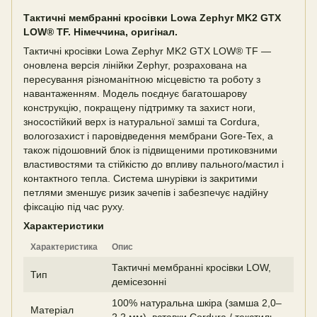
Тактичні мембранні кросівки Lowa Zephyr MK2 GTX
LOW® TF. Німеччина, оригінал.
Тактичні кросівки Lowa Zephyr MK2 GTX LOW® TF —
оновлена версія лінійки Zephyr, розрахована на
пересування різноманітною місцевістю та роботу з
навантаженням. Модель поєднує багатошарову
конструкцію, покращену підтримку та захист ноги,
зносостійкий верх із натуральної замші та Cordura,
вологозахист і паровідведення мембрани Gore-Tex, а
також підошовний блок із підвищеними протиковзними
властивостями та стійкістю до впливу пального/мастил і
контактного тепла. Система шнурівки із закритими
петлями зменшує ризик зачепів і забезпечує надійну
фіксацію під час руху.
Характеристики
Характеристика
Опис
Тактичні мембранні кросівки LOW,
Тип
демісезонні
100% натуральна шкіра (замша 2,0–
Матеріал
2,2 мм), вставки Cordura / текстиль