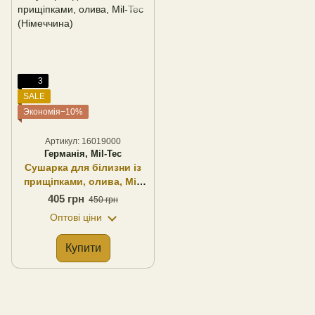
3
SALE
Экономія−10%
Артикул: 16019000
Германія, Mil-Tec
Сушарка для білизни із
прищіпками, олива, Mil-
Tec (Німеччина)
405 грн
450 грн
Оптові ціни
Купити