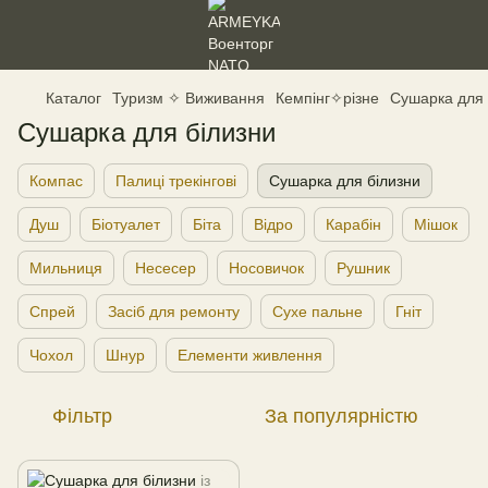
Каталог
Туризм ✧ Виживання
Кемпінг✧різне
Сушарка для 
Сушарка для білизни
Компас
Палиці трекінгові
Сушарка для білизни
Душ
Біотуалет
Біта
Відро
Карабін
Мішок
Мильниця
Несесер
Носовичок
Рушник
Спрей
Засіб для ремонту
Сухе пальне
Гніт
Чохол
Шнур
Елементи живлення
Фільтр
За популярністю