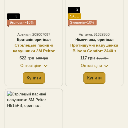
3
3
SALE
Экономія−10%
Экономія−10%
Артикул: 208007097
Артикул: 91628950
Британія,оригінал
Німеччина, оригінал
Стрілецькі пасивні
Протишумні навушники
навушники 3M Peltor
Bilsom Comfort 2440 з
H61FA олива оригінал
кріпленням на каску
522 грн
117 грн
580 грн
130 грн
Британія
Німеччина оригінал
Оптові ціни
Оптові ціни
Купити
Купити