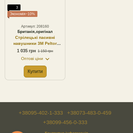
3
Экономія−10%
Артикул: 208160
Британія,оригінал
Стрілецькі пасивні
навушники 3M Peltor
H515FB, оригінал.
1 035 грн
1 150 грн
Оптові ціни
Купити
+38095-402-1-333
+38073-483-0-459
+38099-456-0-333