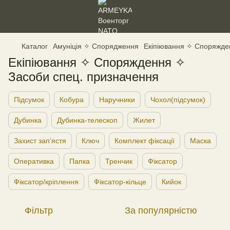
Каталог
Амуніція ✧ Спорядження
Екіпіювання ✧ Споряжде
Екіпіювання ✧ Споряждення ✧
Засоби спец. призначення
Підсумок
Кобура
Наручники
Чохол(підсумок)
Дубинка
Дубинка-телескоп
Жилет
Захист зап'ястя
Ключ
Комплект фіксації
Маска
Оперативка
Папка
Тренчик
Фіксатор
Фіксатор/кріплення
Фіксатор-кільце
Кийок
Фільтр
За популярністю