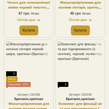
Чохол для телескопічної
Фіксатор/кріплення для
кийки чорний текстиль,
носіння ліхтаря, оригінал
оригінал (Британія)
(Британія)
67 грн
45 грн
70 грн
50 грн
Оптові ціни
Оптові ціни
Купити
Купити
3
SALE
Экономія−10%
3
Артикул: 292358
Артикул: 292330
Британія,оригінал
Британія,оригінал
Фіксатор/кріплення для
Комплект для фіксації ніг
носіння ліхтаря чорний
та рук підозрюваного (з