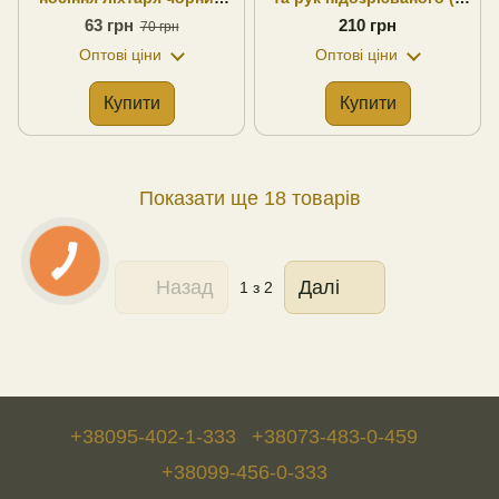
шкіра, оригінал
чохлом), чорний,
63 грн
210 грн
70 грн
(Британія)
поліестер, оригінал
Оптові ціни
Оптові ціни
(Британія)
Купити
Купити
Показати ще 18 товарів
Назад
Далі
1
з 2
+38095-402-1-333
+38073-483-0-459
+38099-456-0-333