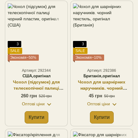
3
3
SALE
SALE
Экономія−50%
Экономія−10%
Артикул: 292344
Артикул: 292386
США,оригінал
Британія,оригінал
Чохол (підсумок) для
Чохол для шарнірних
телескопічної палиці
наручників. чорний
чорний пластик, оригінал
текстиль, оригінал
260 грн
45 грн
520 грн
50 грн
(США)
(Британія)
Оптові ціни
Оптові ціни
Купити
Купити