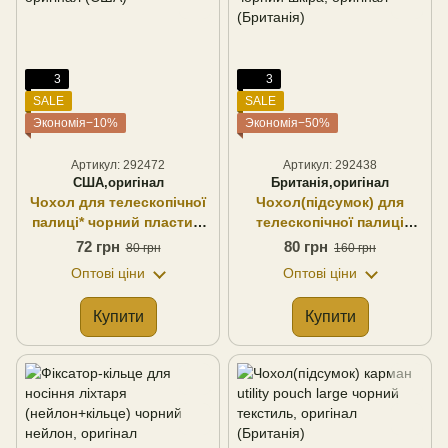
3
3
SALE
SALE
Экономія−10%
Экономія−50%
Артикул: 292472
Артикул: 292438
США,оригінал
Британія,оригінал
Чохол для телескопічної
Чохол(підсумок) для
палиці* чорний пластик,
телескопічної палиці
оригінал (США)
чорний шкіра, оригінал
72 грн
80 грн
80 грн
160 грн
(Британія)
Оптові ціни
Оптові ціни
Купити
Купити