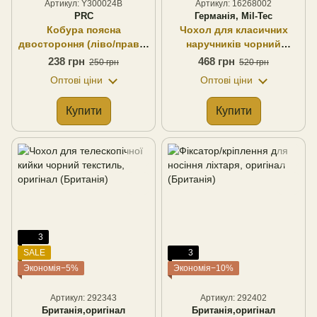
Артикул: Y300024B
Артикул: 16268002
PRC
Германія, Mil-Tec
Кобура поясна
Чохол для класичних
двостороння (ліво/право)
наручників чорний
олива оксфорд PRC
оксфорд, Mil-Tec
238 грн
468 грн
250 грн
520 грн
(Німеччина)
Оптові ціни
Оптові ціни
Купити
Купити
3
SALE
3
Экономія−5%
Экономія−10%
Артикул: 292343
Артикул: 292402
Британія,оригінал
Британія,оригінал