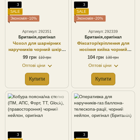
3
3
SALE
SALE
Экономія−10%
Экономія−20%
Артикул: 292351
Артикул: 292339
Британія,оригінал
Британія,оригінал
Чохол для шарнірних
Фіксатор/кріплення для
наручників чорний шкіра,
носіння кийка чорний
оригінал (Британія)
поліестер, оригінал
99 грн
104 грн
110 грн
130 грн
(Британія)
Оптові ціни
Оптові ціни
Купити
Купити
3
3