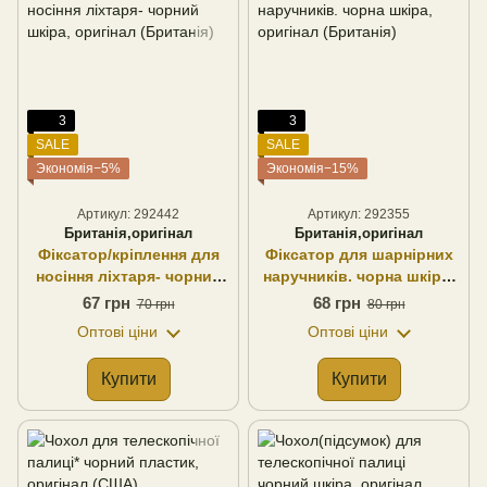
3
3
SALE
SALE
Экономія−5%
Экономія−15%
Артикул: 292442
Артикул: 292355
Британія,оригінал
Британія,оригінал
Фіксатор/кріплення для
Фіксатор для шарнірних
носіння ліхтаря- чорний
наручників. чорна шкіра,
шкіра, оригінал
оригінал (Британія)
67 грн
68 грн
70 грн
80 грн
(Британія)
Оптові ціни
Оптові ціни
Купити
Купити