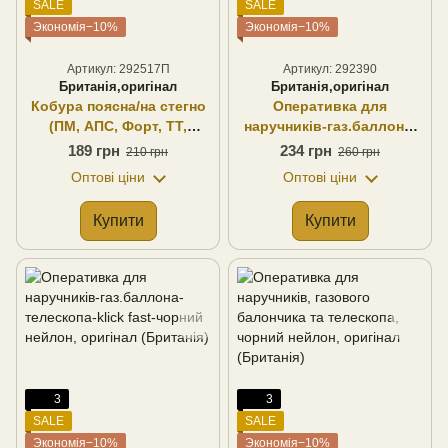
SALE
SALE
Экономія−10%
Экономія−10%
Артикул: 292517П
Артикул: 292390
Британія,оригінал
Британія,оригінал
Кобура поясна/на стегно
Оперативка для
(ПМ, АПС, Форт, ТТ,
наручників-газ.баллона-
Glock), (правостороння)
телескопа-рації, чорний
189 грн
234 грн
210 грн
260 грн
чорний нейлон, оригінал
нейлон, оригінал
Оптові ціни
Оптові ціни
(Британія)
Купити
Купити
3
3
SALE
SALE
Экономія−10%
Экономія−10%