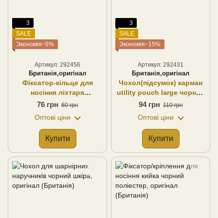
3
3
SALE
SALE
Экономія−5%
Экономія−15%
Артикул: 292456
Артикул: 292431
Британія,оригінал
Британія,оригінал
Фіксатор-кільце для
Чохол(підсумок) карман
носіння ліхтаря
utility pouch large чорний
(нейлон+кільце) чорний
текстиль, оригінал
76 грн
94 грн
80 грн
110 грн
нейлон, оригінал
(Британія)
Оптові ціни
Оптові ціни
Купити
Купити