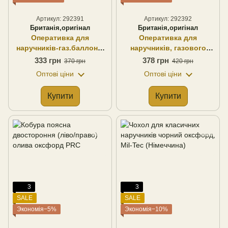
Артикул: 292391
Артикул: 292392
Британія,оригінал
Британія,оригінал
Оперативка для
Оперативка для
наручників-газ.баллона-
наручників, газового
телескопа-klick fast-
балончика та телескопа,
333 грн
378 грн
370 грн
420 грн
чорний нейлон, оригінал
чорний нейлон, оригінал
Оптові ціни
Оптові ціни
(Британія)
(Британія)
Купити
Купити
3
3
SALE
SALE
Экономія−5%
Экономія−10%