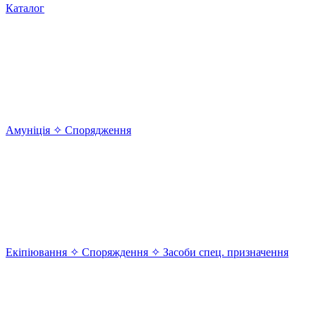
Каталог
Амуніція ✧ Спорядження
Екіпіювання ✧ Споряждення ✧ Засоби спец. призначення