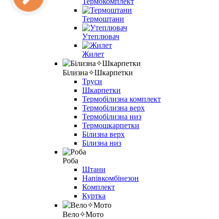
Термокомплект
Термоштани
Утеплювач
Жилет
Білизна✧Шкарпетки
Труси
Шкарпетки
Термобілизна комплект
Термобілизна верх
Термобілизна низ
Термошкарпетки
Білизна верх
Білизна низ
Роба
Штани
Напівкомбінезон
Комплект
Куртка
Вело✧Мото