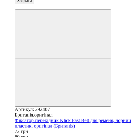
Закрити
Экономія−10%
Артикул: 292407
Британія,оригінал
Фіксатор-перехідник Klick Fast Belt для ременя, чорний
пластик, оригінал (Британія)
72 грн
80 грн