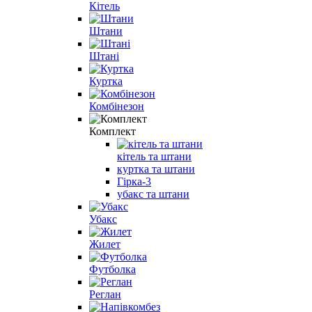
Кітель
Штани
Штані
Куртка
Комбінезон
Комплект
кітель та штани
куртка та штани
Гірка-3
убакс та штани
Убакс
Жилет
Футболка
Реглан