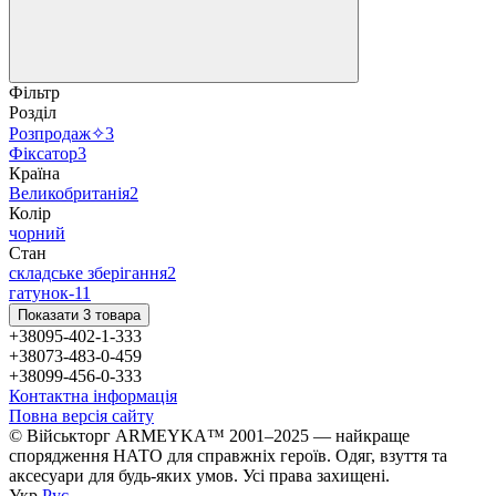
Фільтр
Розділ
Розпродаж✧
3
Фіксатор
3
Країна
Великобританія
2
Колір
чорний
Стан
складське зберігання
2
гатунок-1
1
Показати 3 товара
+38095-402-1-333
+38073-483-0-459
+38099-456-0-333
Контактна інформація
Повна версія сайту
© Військторг ARMEYKA™ 2001–2025 — найкраще
спорядження НАТО для справжніх героїв. Одяг, взуття та
аксесуари для будь-яких умов. Усі права захищені.
Укр
Рус