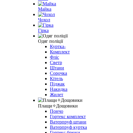
Майка
Чохол
Гірка
Одяг поліції
Куртка-
Комплект
Фліс
Светр
Штани
Сорочка
Кітель
Піджак
Накидка
Жилет
Плащи✧Дощовики
Пончо
Гортекс комплект
Ватерпруф штани
Ватерпруф куртка
Гортекс брюки