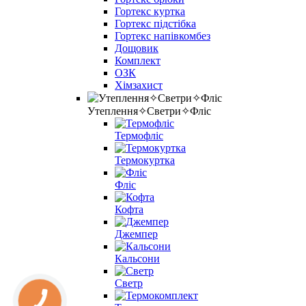
Гортекс куртка
Гортекс підстібка
Гортекс напівкомбез
Дощовик
Комплект
ОЗК
Хімзахист
Утеплення✧Светри✧Фліс
Термофліс
Термокуртка
Фліс
Кофта
Джемпер
Кальсони
Светр