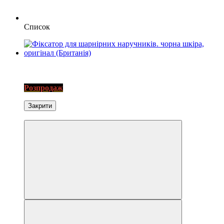
Список
3
SALE
Розпродаж
Закрити
Экономія−15%