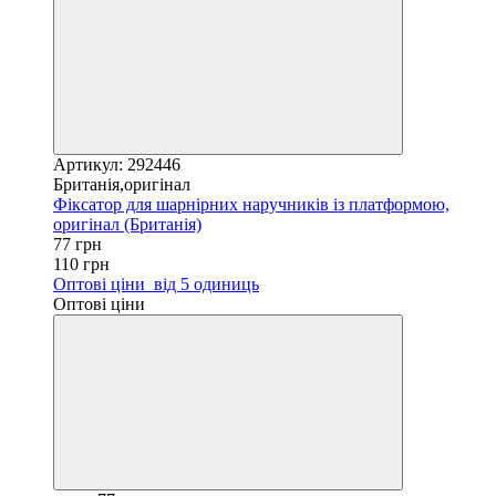
Артикул: 292446
Британія,оригінал
Фіксатор для шарнірних наручників із платформою,
оригінал (Британія)
77 грн
110 грн
Оптові ціни
від 5 одиниць
Оптові ціни