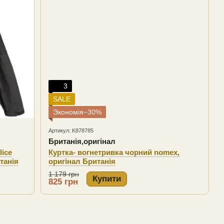
3
SALE
Экономія−30%
Артикул: K878785
Британія,оригінал
lice
Куртка- вогнетривка чорний nomex,
танія
оригінал Британія
1 179 грн
Купити
825 грн