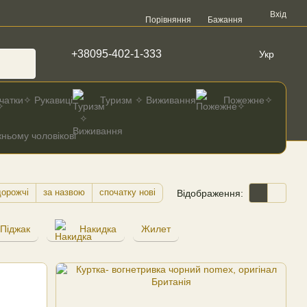
Вхід
Порівняння
Бажання
+38095-402-1-333
Укр
чатки✧ Рукавиці
Туризм ✧ Виживання
Пожежне✧
ньому чоловікові
дорожчі
за назвою
спочатку нові
Відображення:
Піджак
Накидка
Жилет