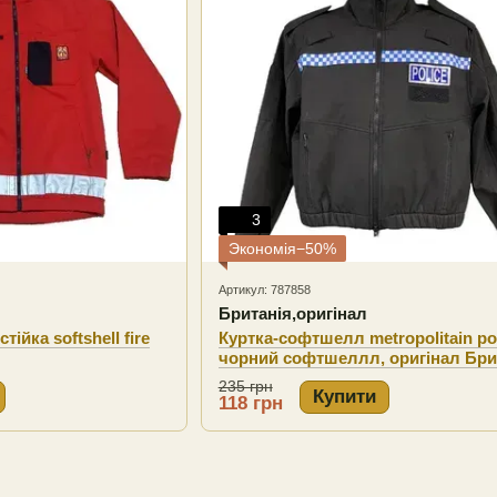
3
Экономія−50%
Артикул: 787858
Британія,оригінал
тійка softshell fire
Куртка-софтшелл metropolitain po
чорний софтшеллл, оригінал Бри
235 грн
Купити
118 грн