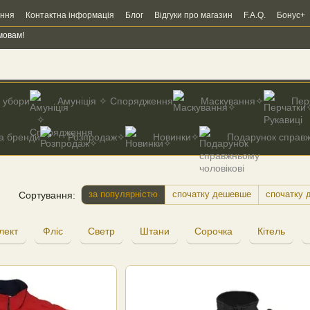
ення
Контактна інформація
Блог
Відгуки про магазин
F.A.Q.
Бонус+
мовам!
і убори
Амуніція ✧ Спорядження
Маскування✧
Пер
а бренди
Розпродаж✧
Новинки✧
Подарунок справж
за популярністю
спочатку дешевше
спочатку 
Сортування:
лект
Фліс
Светр
Штани
Сорочка
Кітель