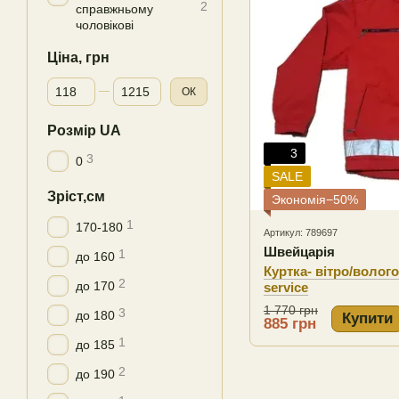
2
справжньому
чоловікові
Ціна, грн
Від Ціна, грн
До Ціна, грн
ОК
Розмір UA
3
3
0
SALE
Зріст,см
Экономія−50%
1
170-180
Артикул: 789697
Швейцарія
1
до 160
Куртка- вітро/вологос
2
до 170
service
1 770 грн
3
до 180
Купити
885 грн
1
до 185
2
до 190