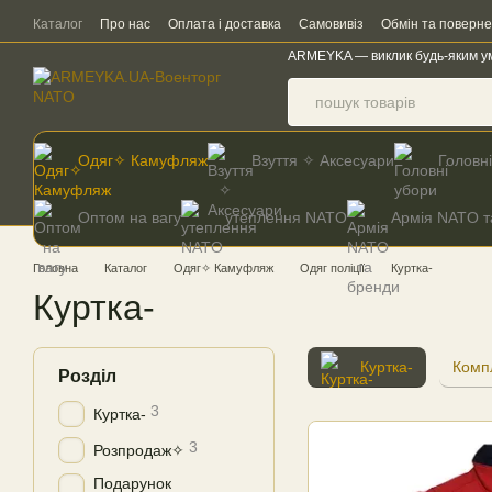
Перейти до основного контенту
Каталог
Про нас
Оплата і доставка
Самовивіз
Обмін та поверн
ARMEYKA — виклик будь-яким у
Одяг✧ Камуфляж
Взуття ✧ Аксесуари
Головн
Оптом на вагу
утеплення NATO
Армія NATO т
Головна
Каталог
Одяг✧ Камуфляж
Одяг поліції
Куртка-
Куртка-
Куртка-
Комп
Розділ
3
Куртка-
3
Розпродаж✧
Подарунок