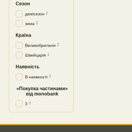
Сезон
1
демісезон
2
зима
Країна
2
Великобританія
1
Швейцарія
Наявність
3
В наявності
«Покупка частинами»
від monobank
3
3