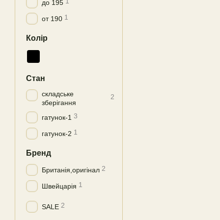
1
до 195
1
от 190
Колір
Стан
складське
2
зберігання
3
гатунок-1
1
гатунок-2
Бренд
2
Британія,оригінал
1
Швейцарія
2
SALE