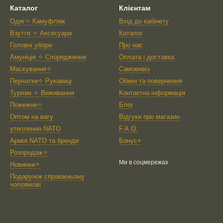
Каталог
Клієнтам
Одяг✧ Камуфляж
Вхід до кабінету
Взуття ✧ Аксесуари
Каталог
Головні убори
Про нас
Амуніція ✧ Спорядження
Оплата і доставка
Маскування✧
Самовивіз
Перчатки✧ Рукавиці
Обмін та повернення
Туризм ✧ Виживання
Контактна інформація
Пожежне✧
Блог
Оптом на вагу
Відгуки про магазин
утеплення NATO
F.A.Q.
Армія NATO та бренди
Бонус+
Розпродаж✧
Ми в соцмережах
Новинки✧
Подарунок справжньому
чоловікові