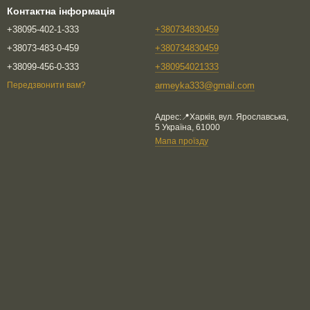
Контактна інформація
+38095-402-1-333
+380734830459
+38073-483-0-459
+380734830459
+38099-456-0-333
+380954021333
armeyka333@gmail.com
Передзвонити вам?
Адрес:📍Харків, вул. Ярославська,
5 Україна, 61000
Мапа проїзду