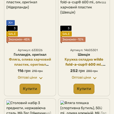
Хіт
3
3
SALE
SALE
Экономія−45%
Экономія−10%
Артикул: 633026
Артикул: 14605301
Голландія, оригінал
Швеція
Фляга, олива харчовий
Кружка складна wildo
пластик, оригінал
fold-a-cup® 600 ml.,
(Нідерланди)
олива харчовий пластик
116 грн
252 грн
210 грн
280 грн
(Швеція)
Оптові ціни
Оптові ціни
Купити
Купити