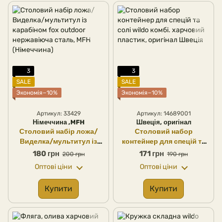
3
3
SALE
SALE
Экономія−10%
Экономія−10%
Артикул: 33429
Артикул: 14689001
Німеччина ,MFH
Швеція, оригінал
Столовий набір ложа/
Столовий набор
Виделка/мультитул із
контейнер для спецій та
карабіном fox outdoor
солі wildo комбі.
180 грн
171 грн
200 грн
190 грн
нержавіюча сталь, MFH
харчовий пластик,
Оптові ціни
Оптові ціни
(Німеччина)
оригінал Швеція
Купити
Купити