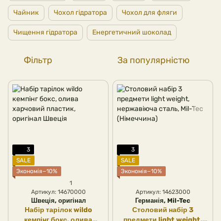
Чайник
Чохол гідратора
Чохол для фляги
Чищення гідратора
Енергетичний шоколад
Фільтр
За популярністю
3
3
SALE
SALE
Экономія−10%
Экономія−10%
1
Артикул: 14670000
Артикул: 14623000
Швеція, оригінал
Германія, Mil-Tec
Набір тарілок wildo
Столовий набір 3
кемпінг бокс, олива
предмети light weight,