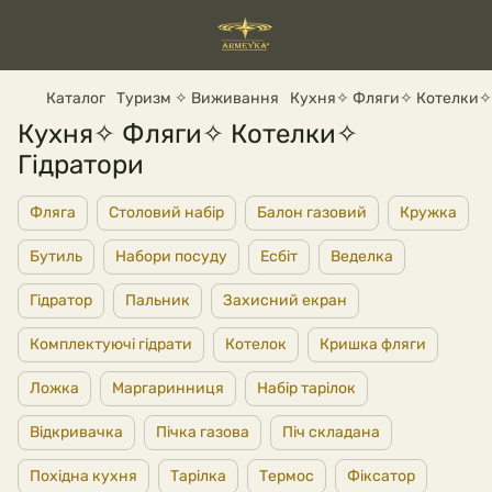
Каталог
Туризм ✧ Виживання
Кухня✧ Фляги✧ Котелки✧ 
Кухня✧ Фляги✧ Котелки✧
Гідратори
Фляга
Столовий набір
Балон газовий
Кружка
Бутиль
Набори посуду
Есбіт
Веделка
Гідратор
Пальник
Захисний екран
Комплектуючі гідрати
Котелок
Кришка фляги
Ложка
Маргаринниця
Набір тарілок
Відкривачка
Пічка газова
Піч складана
Похідна кухня
Тарілка
Термос
Фіксатор