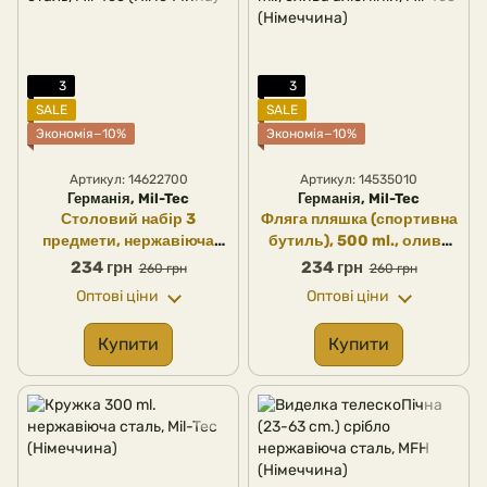
3
3
SALE
SALE
Экономія−10%
Экономія−10%
Артикул: 14622700
Артикул: 14535010
Германія, Mil-Tec
Германія, Mil-Tec
Столовий набір 3
Фляга пляшка (спортивна
предмети, нержавіюча
бутиль), 500 ml., олива
сталь, Mil-Tec (Німеччина)
алюміній, Mil-Tec
234 грн
234 грн
260 грн
260 грн
(Німеччина)
Оптові ціни
Оптові ціни
Купити
Купити