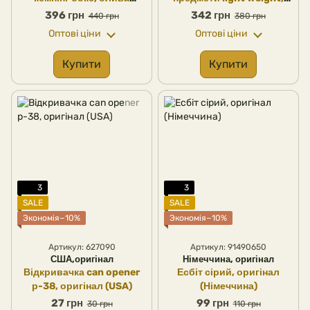
харчовий пластик,
нержавіюча сталь, Mil-Tec
396 грн
342 грн
440 грн
380 грн
оригінал Швеція
(Німеччина)
Оптові ціни
Оптові ціни
Купити
Купити
3
3
SALE
SALE
Экономія−10%
Экономія−10%
Артикул: 627090
Артикул: 91490650
США,оригінал
Німеччина, оригінал
Відкривачка can opener
Есбіт сірий, оригінал
р-38, оригінал (USA)
(Німеччина)
27 грн
99 грн
30 грн
110 грн