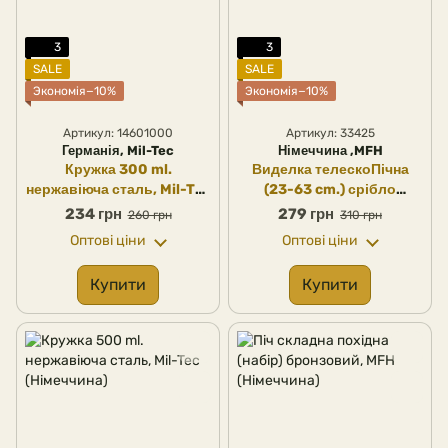
3
3
SALE
SALE
Экономія−10%
Экономія−10%
Артикул: 14601000
Артикул: 33425
Германія, Mil-Tec
Німеччина ,MFH
Кружка 300 ml.
Виделка телескоПічна
нержавіюча сталь, Mil-Tec
(23-63 cm.) срібло
(Німеччина)
нержавіюча сталь, MFH
234 грн
279 грн
260 грн
310 грн
(Німеччина)
Оптові ціни
Оптові ціни
Купити
Купити