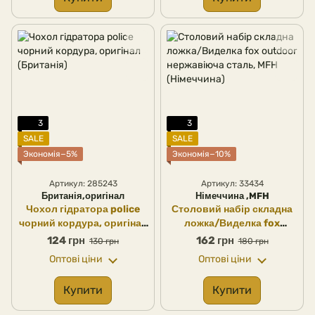
3
3
SALE
SALE
Экономія−5%
Экономія−10%
Артикул: 285243
Артикул: 33434
Британія,оригінал
Німеччина ,MFH
Чохол гідратора police
Столовий набір складна
чорний кордура, оригінал
ложка/Виделка fox
(Британія)
outdoor нержавіюча
124 грн
162 грн
130 грн
180 грн
сталь, MFH (Німеччина)
Оптові ціни
Оптові ціни
Купити
Купити