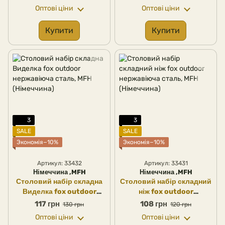
Оптові ціни
Оптові ціни
Купити
Купити
3
3
SALE
SALE
Экономія−10%
Экономія−10%
Артикул: 33432
Артикул: 33431
Німеччина ,MFH
Німеччина ,MFH
Столовий набір складна
Столовий набір складний
Виделка fox outdoor
ніж fox outdoor
нержавіюча сталь, MFH
нержавіюча сталь, MFH
117 грн
108 грн
130 грн
120 грн
(Німеччина)
(Німеччина)
Оптові ціни
Оптові ціни