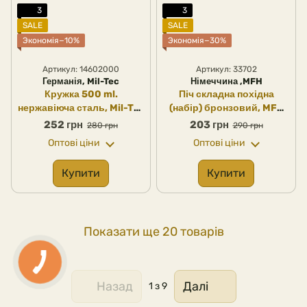
3
3
SALE
SALE
Экономія−10%
Экономія−30%
Артикул: 14602000
Артикул: 33702
Германія, Mil-Tec
Німеччина ,MFH
Кружка 500 ml.
Піч складна похідна
нержавіюча сталь, Mil-Tec
(набір) бронзовий, MFH
(Німеччина)
(Німеччина)
252 грн
203 грн
280 грн
290 грн
Оптові ціни
Оптові ціни
Купити
Купити
Показати ще 20 товарів
Назад
Далі
1
з 9