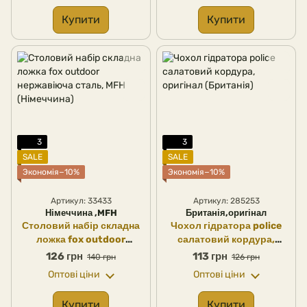
Купити
Купити
3
3
SALE
SALE
Экономія−10%
Экономія−10%
Артикул: 33433
Артикул: 285253
Німеччина ,MFH
Британія,оригінал
Столовий набір складна
Чохол гідратора police
ложка fox outdoor
салатовий кордура,
нержавіюча сталь, MFH
оригінал (Британія)
126 грн
113 грн
140 грн
126 грн
(Німеччина)
Оптові ціни
Оптові ціни
Купити
Купити