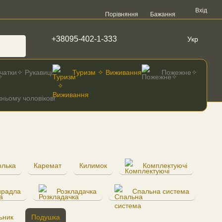
Вхід
Порівняння
Бажання
+38095-402-1-333
Укр
чатки✧ Рукавиці
Туризм ✧ Виживання
Пожежне✧
ньому чоловікові
олька
Каремат
Килимок
Комплектуючі
ирадла
Розкладачка
Спальна система
ьник
Подушка