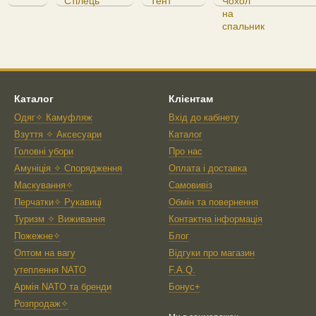
Каталог
Клієнтам
Одяг✧ Камуфляж
Вхід до кабінету
Взуття ✧ Аксесуари
Каталог
Головні убори
Про нас
Амуніція ✧ Спорядження
Оплата і доставка
Маскування✧
Самовивіз
Перчатки✧ Рукавиці
Обмін та повернення
Туризм ✧ Виживання
Контактна інформація
Пожежне✧
Блог
Оптом на вагу
Відгуки про магазин
утеплення NATO
F.A.Q.
Армія NATO та бренди
Бонус+
Розпродаж✧