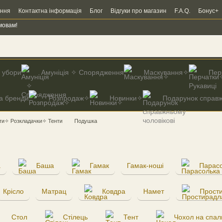
ення
Контактна інформація
Блог
Відгуки про магазин
F.A.Q.
Бонус+
мовам!
і убори
Амуніція ✧ Спорядження
Маскування✧
Пер
а бренди
Розпродаж✧
Новинки✧
Подарунок справж
и✧ Розкладачки✧ Тенти
Подушка
а
Баша
Гамак
Гамак-ноші
Парас
Крісло
Матрац
Ковдра
Намет
Прост
Стол
Стілець
Тент
Чохол на спал