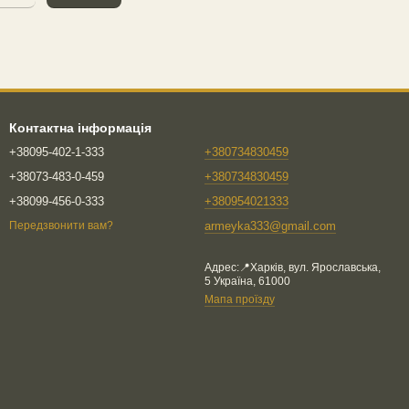
Контактна інформація
+38095-402-1-333
+380734830459
+38073-483-0-459
+380734830459
+38099-456-0-333
+380954021333
armeyka333@gmail.com
Передзвонити вам?
Адрес:📍Харків, вул. Ярославська,
5 Україна, 61000
Мапа проїзду