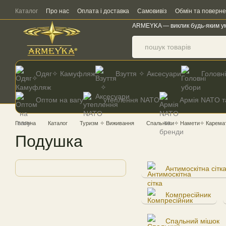
Перейти до основного контенту
Каталог
Про нас
Оплата і доставка
Самовивіз
Обмін та поверн
ARMEYKA — виклик будь-яким у
Одяг✧ Камуфляж
Взуття ✧ Аксесуари
Головн
Оптом на вагу
утеплення NATO
Армія NATO т
Головна
Каталог
Туризм ✧ Виживання
Спальники✧ Намети✧ Каремат
Подушка
Антимоскітна сітк
Компресійник
Спальний мішок