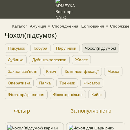
Каталог
Амуніція ✧ Спорядження
Екіпіювання ✧ Споряжде
Чохол(підсумок)
Підсумок
Кобура
Наручники
Чохол(підсумок)
Дубинка
Дубинка-телескоп
Жилет
Захист зап'ястя
Ключ
Комплект фіксації
Маска
Оперативка
Папка
Тренчик
Фіксатор
Фіксатор/кріплення
Фіксатор-кільце
Кийок
Фільтр
За популярністю