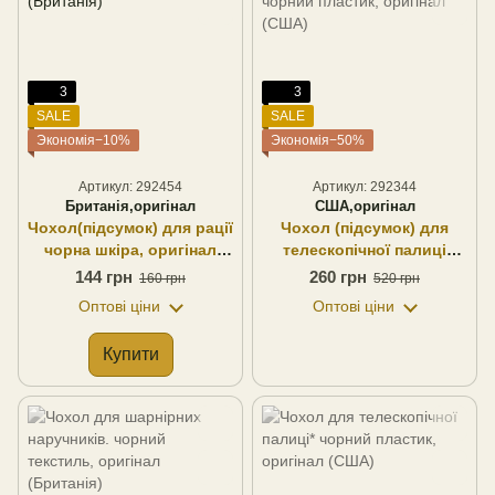
3
3
SALE
SALE
Экономія−10%
Экономія−50%
Артикул: 292454
Артикул: 292344
Британія,оригінал
США,оригінал
Чохол(підсумок) для рації
Чохол (підсумок) для
чорна шкіра, оригінал
телескопічної палиці
(Британія)
чорний пластик, оригінал
144 грн
260 грн
160 грн
520 грн
(США)
Оптові ціни
Оптові ціни
Купити