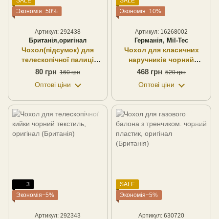
SALE
SALE
Экономія−50%
Экономія−10%
Артикул: 292438
Артикул: 16268002
Британія,оригінал
Германія, Mil-Tec
Чохол(підсумок) для
Чохол для класичних
телескопічної палиці
наручників чорний
чорний шкіра, оригінал
оксфорд, Mil-Tec
80 грн
468 грн
160 грн
520 грн
(Британія)
(Німеччина)
Оптові ціни
Оптові ціни
3
SALE
Экономія−5%
Экономія−5%
Артикул: 292343
Артикул: 630720