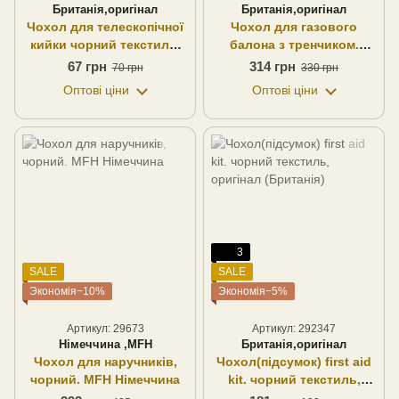
Британія,оригінал
Британія,оригінал
Чохол для телескопічної
Чохол для газового
кийки чорний текстиль,
балона з тренчиком.
оригінал (Британія)
чорний пластик, оригінал
67 грн
314 грн
70 грн
330 грн
(Британія)
Оптові ціни
Оптові ціни
3
SALE
SALE
Экономія−10%
Экономія−5%
Артикул: 29673
Артикул: 292347
Німеччина ,MFH
Британія,оригінал
Чохол для наручників,
Чохол(підсумок) first aid
чорний. MFH Німеччина
kit. чорний текстиль,
оригінал (Британія)