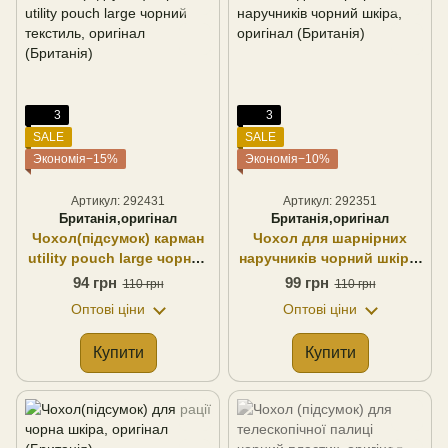
3
3
SALE
SALE
Экономія−15%
Экономія−10%
Артикул: 292431
Артикул: 292351
Британія,оригінал
Британія,оригінал
Чохол(підсумок) карман
Чохол для шарнірних
utility pouch large чорний
наручників чорний шкіра,
текстиль, оригінал
оригінал (Британія)
94 грн
99 грн
110 грн
110 грн
(Британія)
Оптові ціни
Оптові ціни
Купити
Купити