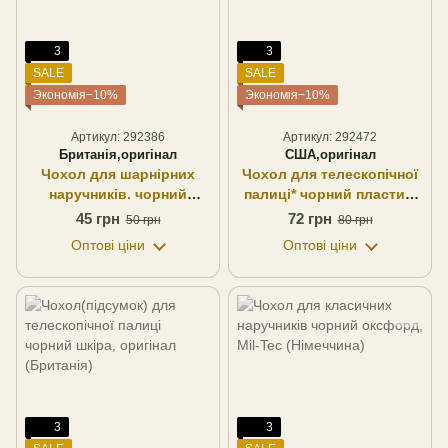
3
3
SALE
SALE
Экономія−10%
Экономія−10%
Артикул: 292386
Артикул: 292472
Британія,оригінал
США,оригінал
Чохол для шарнірних
Чохол для телескопічної
наручників. чорний
палиці* чорний пластик,
текстиль, оригінал
оригінал (США)
45 грн
72 грн
50 грн
80 грн
(Британія)
Оптові ціни
Оптові ціни
3
3