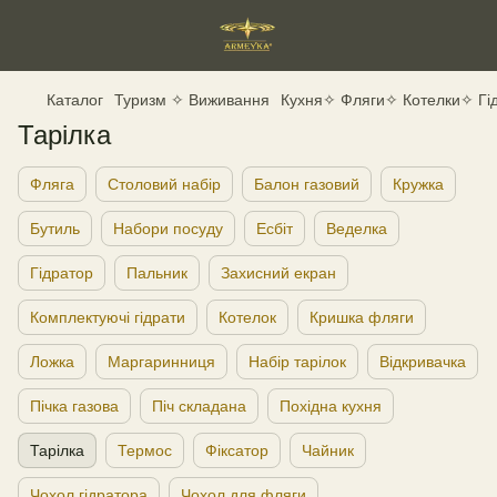
Каталог
Туризм ✧ Виживання
Кухня✧ Фляги✧ Котелки✧ Гі
Тарілка
Фляга
Столовий набір
Балон газовий
Кружка
Бутиль
Набори посуду
Есбіт
Веделка
Гідратор
Пальник
Захисний екран
Комплектуючі гідрати
Котелок
Кришка фляги
Ложка
Маргаринниця
Набір тарілок
Відкривачка
Пічка газова
Піч складана
Похідна кухня
Тарілка
Термос
Фіксатор
Чайник
Чохол гідратора
Чохол для фляги