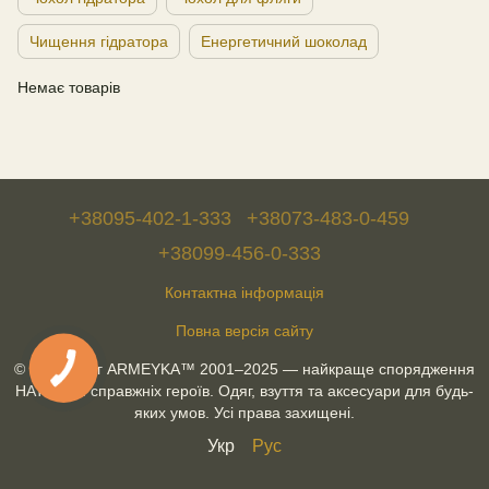
Чищення гідратора
Енергетичний шоколад
Немає товарів
+38095-402-1-333
+38073-483-0-459
+38099-456-0-333
Контактна інформація
Повна версія сайту
© Військторг ARMEYKA™ 2001–2025 — найкраще спорядження
НАТО для справжніх героїв. Одяг, взуття та аксесуари для будь-
яких умов. Усі права захищені.
Укр
Рус