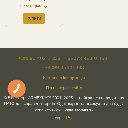
Оптові ціни
Купити
+38095-402-1-333
+38073-483-0-459
+38099-456-0-333
Контактна інформація
Повна версія сайту
© Військторг ARMEYKA™ 2001–2025 — найкраще спорядження
НАТО для справжніх героїв. Одяг, взуття та аксесуари для будь-
яких умов. Усі права захищені.
Укр
Рус