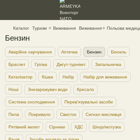
Каталог
Туризм ✧ Виживання
Виживання✧ Польова медиц
Бензин
Аварійне харчування
Аптечка
Бензин
Бінокль
Браслет
Грілка
Джгут-турнікет
Запальничка
Каталізатор
Кішка
Набір
Набір для виживання
Ноші
Знезаражувач води
Кресало
Система охолодження
Перев'язувальні засоби
Пила
Покривало
Свисток
Сигнал мисливця
Рятівний жилет
Сірники
ХДС
Шнур/мотузка
Рація
Засоби догляду за тілом