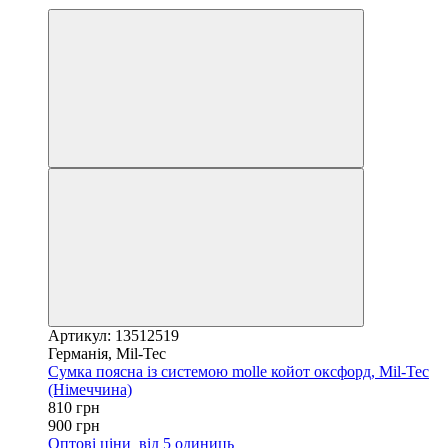
Артикул: 13512519
Германія, Mil-Tec
Сумка поясна із системою molle койот оксфорд, Mil-Tec
(Німеччина)
810 грн
900 грн
Оптові ціни
від 5 одиниць