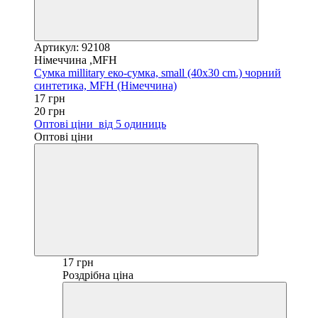
Артикул: 92108
Німеччина ,MFH
Сумка millitary еко-сумка, small (40x30 cm.) чорний
синтетика, MFH (Німеччина)
17 грн
20 грн
Оптові ціни
від 5 одиниць
Оптові ціни
17 грн
Роздрібна ціна