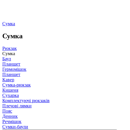
Сумка
Сумка
Рюкзак
Сумка
Баул
Планшет
Гермомішок
Планшет
Кавер
Сумка-рюкзак
Кишеня
Сухарка
Комплектуючі рюкзаків
Плечові лямки
Пояс
Денник
Речмішок
Сумки-баули