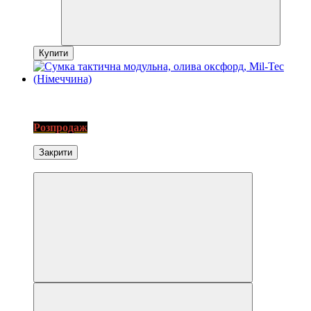
Купити
3
SALE
Розпродаж
Закрити
Экономія−10%