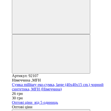
Артикул: 92107
Німеччина ,MFH
Сумка millitary еко-сумка, large (40x40x15 cm.) чорний
синтетика, MFH (Німеччина)
26 грн
30 грн
Оптові ціни
від 5 одиниць
Оптові ціни