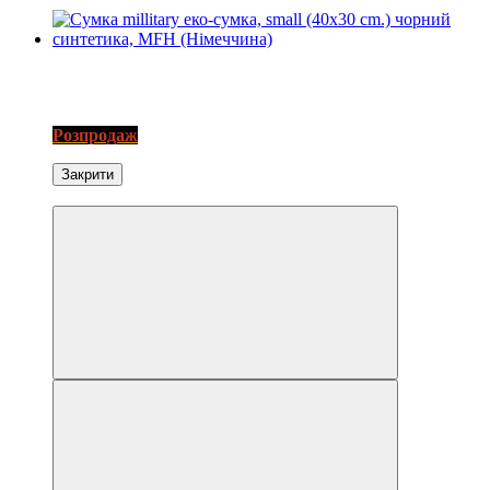
Хіт
3
SALE
Розпродаж
Закрити
Экономія−15%