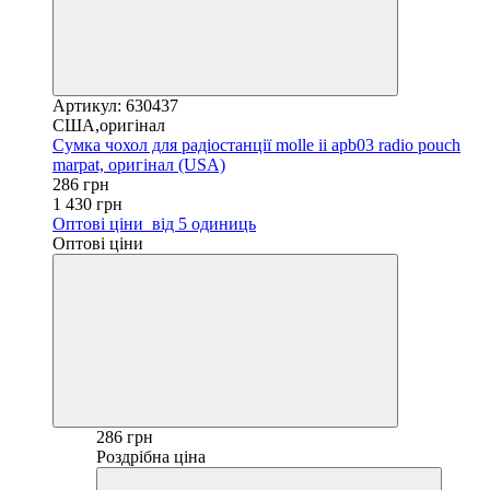
Артикул: 630437
США,оригінал
Сумка чохол для радіостанції molle ii apb03 radio pouch
marpat, оригінал (USA)
286 грн
1 430 грн
Оптові ціни
від 5 одиниць
Оптові ціни
286 грн
Роздрібна ціна