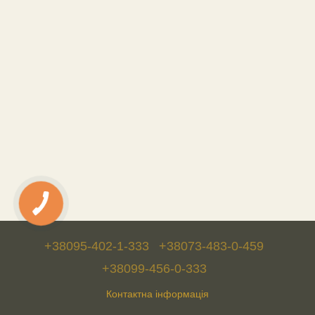
+38095-402-1-333
+38073-483-0-459
+38099-456-0-333
Контактна інформація