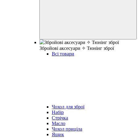
Збройові аксесуари ✧ Тюнінг зброї
Всі товари
Чохол для зброї
Набір
Стрічка
Масло
Чохол приціла
Ящик