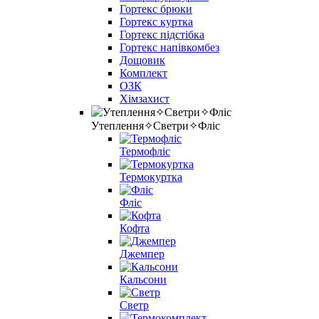
Гортекс брюки
Гортекс куртка
Гортекс підстібка
Гортекс напівкомбез
Дощовик
Комплект
ОЗК
Хімзахист
Утеплення✧Светри✧Фліс
Термофліс
Термокуртка
Фліс
Кофта
Джемпер
Кальсони
Светр