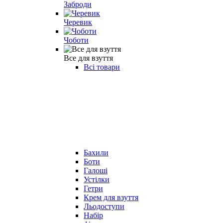
Заброди
Черевик
Чоботи
Все для взуття
Всі товари
Бахили
Боти
Галоші
Устілки
Гетри
Крем для взуття
Льодоступи
Набір