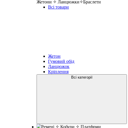
Жетони ✧ Ланцюжки✧Браслети
Всі товари
Жетон
Гумовий обід
Ланцюжок
Кріплення
Всі категорії