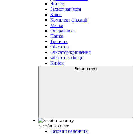
Жилет
Захист зап'ястя
Ключ
Комплект фіксації
Маска
Оперативка
Папка
Тренчик
Фіксатор
Фіксатор/кріплення
Фіксатор-кільце
Кийок
Всі категорії
Засоби захисту
Газовий балончик