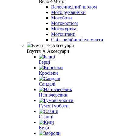
Вело✧Мото
Велосипедний шолом
Мото рукавички
Мотоботи
Мотокостюм
Мотокуртка
Мотоштани
Світловідбивні елементи
Взуття ✧ Аксесуари
Берці
Кросівки
Сандалі
Напівчеревик
Гумові чоботи
Сланці
Кеди