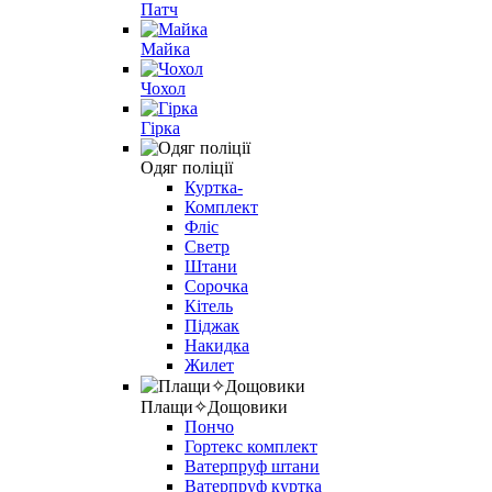
Патч
Майка
Чохол
Гірка
Одяг поліції
Куртка-
Комплект
Фліс
Светр
Штани
Сорочка
Кітель
Піджак
Накидка
Жилет
Плащи✧Дощовики
Пончо
Гортекс комплект
Ватерпруф штани
Ватерпруф куртка