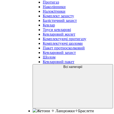
Протигаз
Наколінники
Налокітники
Комплект захисту
Балістичний захист
Кевлар
Труси кевларові
Кевларовий жилет
Комплектуючі протигазу
Комплектуючі шоломи
Пакет протиосколковий
Кевларовий захист
Шолом
Кевларовий пакет
Всі категорії