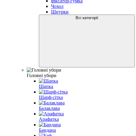
фіксатор-гумка
Чохол
Шнурки
Всі категорії
Головні убори
Шапка
Шарф-сітка
Балаклава
Арафатка
Бандана