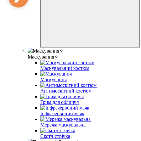
Маскування✧
Маскувальний костюм
Маскування
Антимоскітний костюм
Грим для обличчя
Інфрачервоний маяк
Мережа маскувальна
Скотч-стрічка