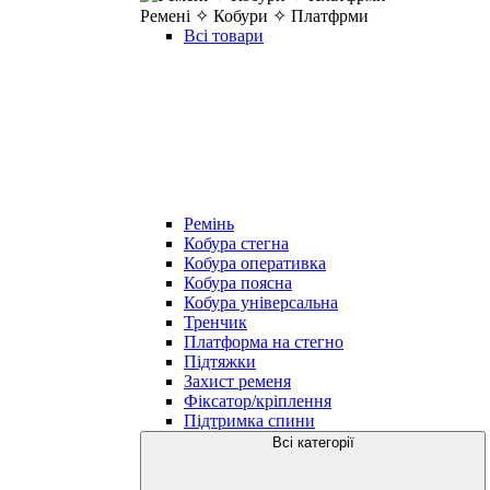
Ремені ✧ Кобури ✧ Платфрми
Всі товари
Ремінь
Кобура стегна
Кобура оперативка
Кобура поясна
Кобура універсальна
Тренчик
Платформа на стегно
Підтяжки
Захист ременя
Фіксатор/кріплення
Підтримка спини
Всі категорії