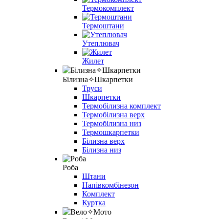
Термокомплект
Термоштани
Утеплювач
Жилет
Білизна✧Шкарпетки
Труси
Шкарпетки
Термобілизна комплект
Термобілизна верх
Термобілизна низ
Термошкарпетки
Білизна верх
Білизна низ
Роба
Штани
Напівкомбінезон
Комплект
Куртка