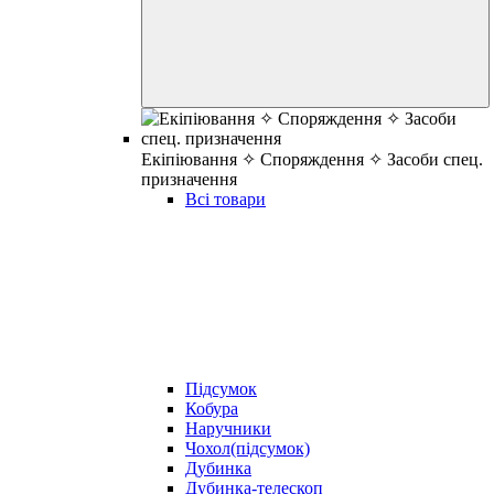
Екіпіювання ✧ Споряждення ✧ Засоби спец.
призначення
Всі товари
Підсумок
Кобура
Наручники
Чохол(підсумок)
Дубинка
Дубинка-телескоп