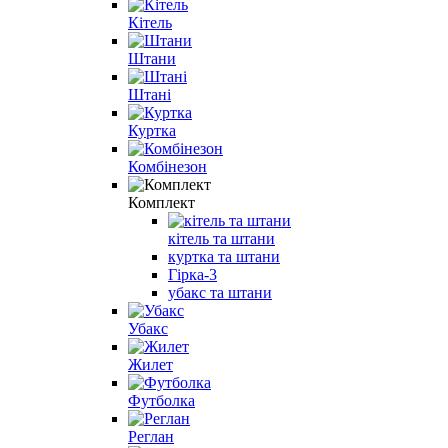
Кітель
Штани
Штані
Куртка
Комбінезон
Комплект
кітель та штани
куртка та штани
Гірка-3
убакс та штани
Убакс
Жилет
Футболка
Реглан