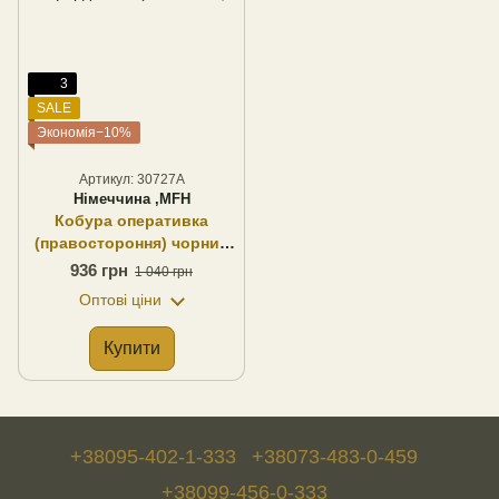
3
SALE
Экономія−10%
Артикул: 30727A
Німеччина ,MFH
Кобура оперативка
(правостороння) чорний
оксфорд, MFH
936 грн
1 040 грн
(Німеччина)
Оптові ціни
Купити
+38095-402-1-333
+38073-483-0-459
+38099-456-0-333