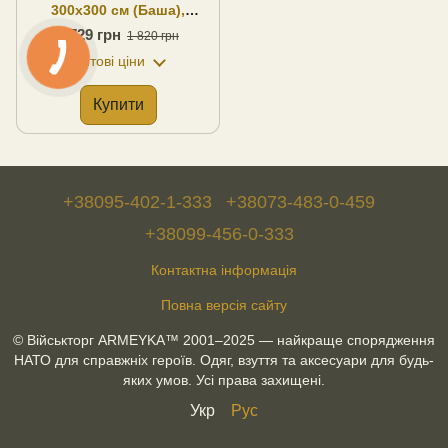
300х300 см (Баша),
woodland. UA
1 729 грн
1 820 грн
Оптові ціни
Купити
+38095-402-1-333
+38073-483-0-459
+38099-456-0-333
Контактна інформація
Повна версія сайту
© Військторг ARMEYKA™ 2001–2025 — найкраще спорядження
НАТО для справжніх героїв. Одяг, взуття та аксесуари для будь-
яких умов. Усі права захищені.
Укр
Рус