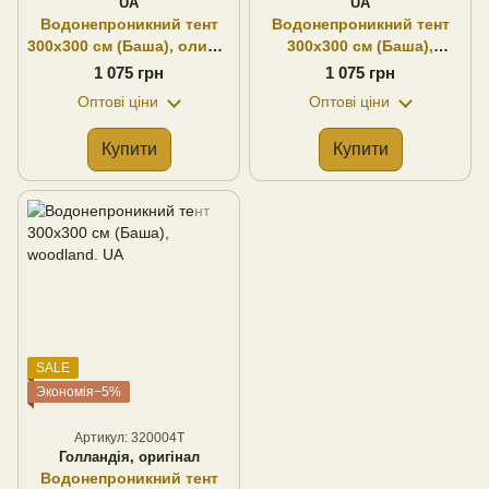
UA
UA
Водонепроникний тент
Водонепроникний тент
300х300 см (Баша), олива.
300х300 см (Баша),
UA
woodland. UA
1 075 грн
1 075 грн
Оптові ціни
Оптові ціни
Купити
Купити
SALE
Экономія−5%
Артикул: 320004T
Голландія, оригінал
Водонепроникний тент