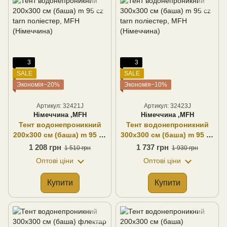
3
3
SALE
SALE
Экономія−20%
Экономія−10%
Артикул: 32421J
Артикул: 32423J
Німеччина ,MFH
Німеччина ,MFH
Тент водонепроникний
Тент водонепроникний
200х300 см (баша) m 95 cz
300х300 см (баша) m 95 cz
tarn поліестер, MFH
tarn поліестер, MFH
1 208 грн
1 737 грн
1 510 грн
1 930 грн
(Німеччина)
(Німеччина)
Оптові ціни
Оптові ціни
Купити
Купити