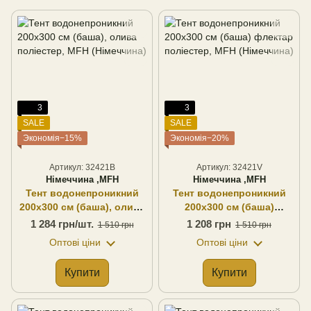
3
3
SALE
SALE
Экономія−15%
Экономія−20%
Артикул: 32421B
Артикул: 32421V
Німеччина ,MFH
Німеччина ,MFH
Тент водонепроникний
Тент водонепроникний
200х300 см (баша), олива
200х300 см (баша)
поліестер, MFH
флектар поліестер, MFH
1 284 грн/шт.
1 208 грн
1 510 грн
1 510 грн
(Німеччина)
(Німеччина)
Оптові ціни
Оптові ціни
Купити
Купити