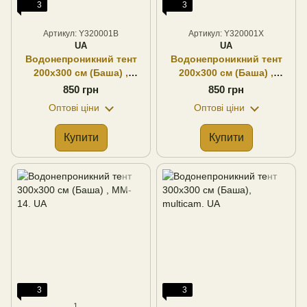
3
3
Артикул: Y320001B
Артикул: Y320001X
UA
UA
Водонепроникний тент
Водонепроникний тент
200х300 см (Баша) ,
200х300 см (Баша) ,
олива. UA
multicam. UA
850 грн
850 грн
Оптові ціни
Оптові ціни
Купити
Купити
3
3
1