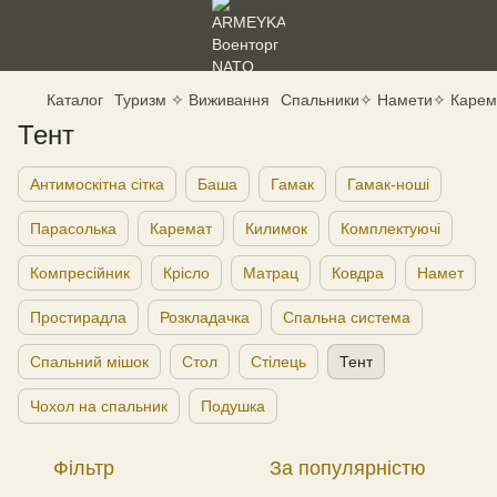
Каталог
Туризм ✧ Виживання
Спальники✧ Намети✧ Карем
Тент
Антимоскітна сітка
Баша
Гамак
Гамак-ноші
Парасолька
Каремат
Килимок
Комплектуючі
Компресійник
Крісло
Матрац
Ковдра
Намет
Простирадла
Розкладачка
Спальна система
Спальний мішок
Стол
Стілець
Тент
Чохол на спальник
Подушка
Фільтр
За популярністю