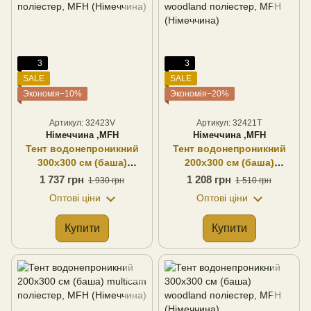
3
3
SALE
SALE
Экономія−10%
Экономія−20%
Артикул: 32423V
Артикул: 32421T
Німеччина ,MFH
Німеччина ,MFH
Тент водонепроникний
Тент водонепроникний
300х300 см (баша)
200х300 см (баша)
флектар поліестер, MFH
woodland поліестер, MFH
1 737 грн
1 208 грн
1 930 грн
1 510 грн
(Німеччина)
(Німеччина)
Оптові ціни
Оптові ціни
Купити
Купити