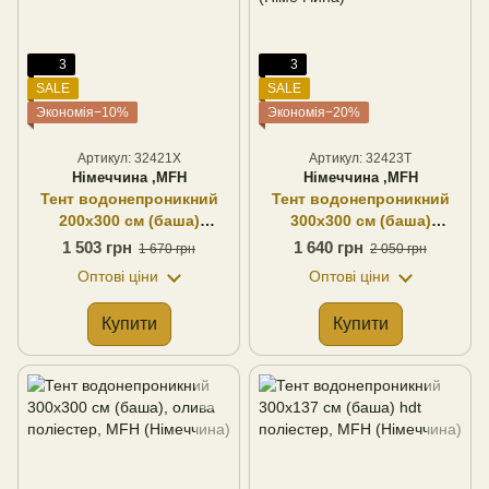
3
3
SALE
SALE
Экономія−10%
Экономія−20%
Артикул: 32421X
Артикул: 32423T
Німеччина ,MFH
Німеччина ,MFH
Тент водонепроникний
Тент водонепроникний
200х300 см (баша)
300х300 см (баша)
multicam поліестер, MFH
woodland поліестер, MFH
1 503 грн
1 640 грн
1 670 грн
2 050 грн
(Німеччина)
(Німеччина)
Оптові ціни
Оптові ціни
Купити
Купити