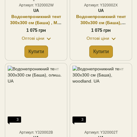
Артикул: Y320002W
Артикул: Y320002X
UA
UA
Водонепроникний тент
Водонепроникний тент
300х300 см (Баша) , MM-
300х300 см (Баша),
14. UA
multicam. UA
1 075 грн
1 075 грн
Оптові ціни
Оптові ціни
Купити
Купити
3
3
Артикул: Y320002B
Артикул: Y320002T