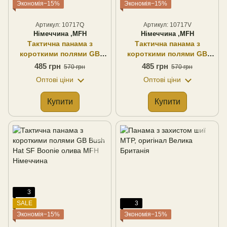
Экономія−15%
Экономія−15%
Артикул: 10717Q
Артикул: 10717V
Німеччина ,MFH
Німеччина ,MFH
Тактична панама з
Тактична панама з
короткими полями GB
короткими полями GB
Bush Hat SF Boonie at
Bush Hat SF Boonie
485 грн
485 грн
570 грн
570 грн
digital MFH Німеччина
флектарн MFH Німеччина
Оптові ціни
Оптові ціни
Купити
Купити
3
SALE
3
Экономія−15%
Экономія−15%