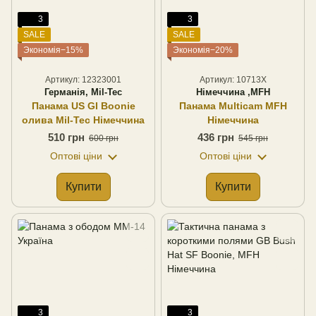
3
3
SALE
SALE
Экономія−15%
Экономія−20%
Артикул: 12323001
Артикул: 10713X
Германія, Mil-Tec
Німеччина ,MFH
Панама US GI Boonie
Панама Multicam MFH
олива Mil-Tec Німеччина
Німеччина
510 грн
436 грн
600 грн
545 грн
Оптові ціни
Оптові ціни
Купити
Купити
3
3