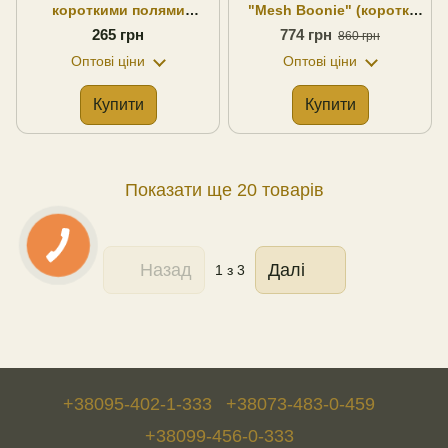
короткими полями
"Mesh Boonie" (короткі
Combat Hat Special Force
поля) койот MFH
265 грн
774 грн
860 грн
(Type II), MM-14 UA
Німеччина
Оптові ціни
Оптові ціни
Купити
Купити
Показати ще 20 товарів
Назад
Далі
1
з 3
+38095-402-1-333
+38073-483-0-459
+38099-456-0-333