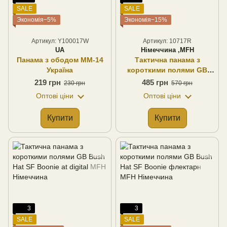
SALE
SALE
Экономія−5%
Экономія−15%
Артикул: Y100017W
Артикул: 10717R
UA
Німеччина ,MFH
Панама з ободом ММ-14
Тактична панама з
Україна
короткими полями GB
Bush Hat SF Boonie, MFH
219 грн
485 грн
230 грн
570 грн
Німеччина
Оптові ціни
Оптові ціни
Купити
Купити
3
3
SALE
SALE