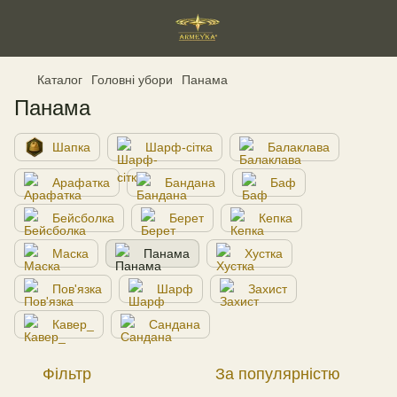
Каталог
Головні убори
Панама
Панама
Шапка
Шарф-сітка
Балаклава
Арафатка
Бандана
Баф
Бейсболка
Берет
Кепка
Маска
Панама
Хустка
Пов'язка
Шарф
Захист
Кавер_
Сандана
Фільтр
За популярністю