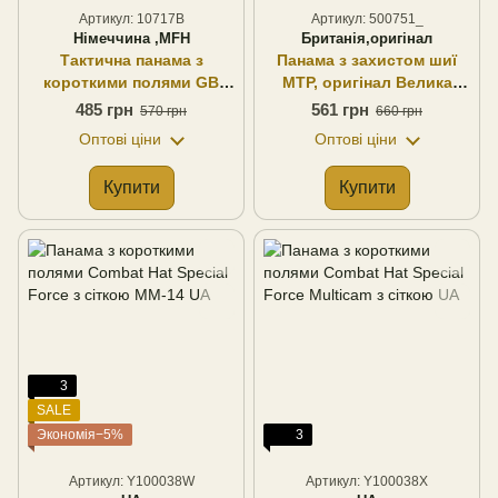
Артикул: 10717B
Артикул: 500751_
Німеччина ,MFH
Британія,оригінал
Тактична панама з
Панама з захистом шиї
короткими полями GB
MTP, оригінал Велика
Bush Hat SF Boonie олива
Британія
485 грн
561 грн
570 грн
660 грн
MFH Німеччина
Оптові ціни
Оптові ціни
Купити
Купити
3
SALE
Экономія−5%
3
Артикул: Y100038W
Артикул: Y100038X