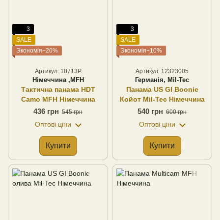
3
3
SALE
SALE
Экономія−20%
Экономія−10%
Артикул: 10713P
Артикул: 12323005
Німеччина ,MFH
Германія, Mil-Tec
Тактична панама HDT
Панама US GI Boonie
Camo MFH Німеччина
Койот Mil-Tec Німеччина
436 грн
540 грн
545 грн
600 грн
Оптові ціни
Оптові ціни
Купити
Купити