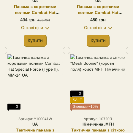
UA
UA
Панама з короткими
Панама з короткими
полями Combat Hat
полями Combat Hat
Special Force з сіткою
Special Force Multicam з
404 грн
450 грн
425 грн
ММ-14 UA
сіткою UA
Оптові ціни
Оптові ціни
Купити
Купити
3
SALE
3
Экономія−10%
Артикул: Y100041W
Артикул: 10720R
UA
Німеччина ,MFH
Тактична панама з
Тактична панама з сіткою