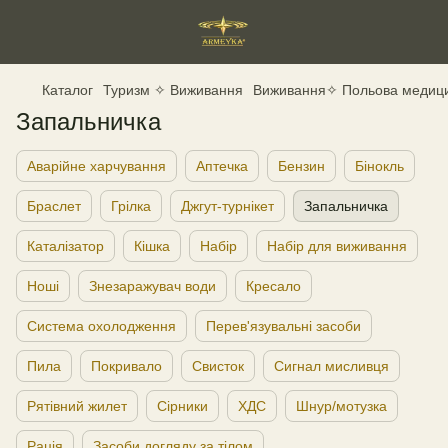
Каталог
Туризм ✧ Виживання
Виживання✧ Польова медиц
Запальничка
Аварійне харчування
Аптечка
Бензин
Бінокль
Браслет
Грілка
Джгут-турнікет
Запальничка
Каталізатор
Кішка
Набір
Набір для виживання
Ноші
Знезаражувач води
Кресало
Система охолодження
Перев'язувальні засоби
Пила
Покривало
Свисток
Сигнал мисливця
Рятівний жилет
Сірники
ХДС
Шнур/мотузка
Рація
Засоби догляду за тілом