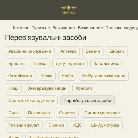
Каталог
Туризм ✧ Виживання
Виживання✧ Польова медиц
Перев'язувальні засоби
Аварійне харчування
Аптечка
Бензин
Бінокль
Браслет
Грілка
Джгут-турнікет
Запальничка
Каталізатор
Кішка
Набір
Набір для виживання
Ноші
Знезаражувач води
Кресало
Система охолодження
Перев'язувальні засоби
Пила
Покривало
Свисток
Сигнал мисливця
Рятівний жилет
Сірники
ХДС
Шнур/мотузка
Рація
Засоби догляду за тілом