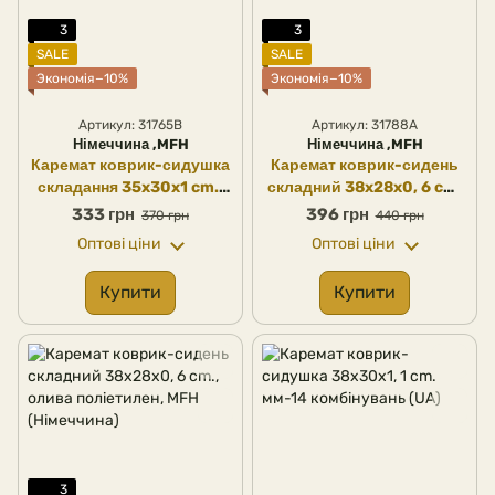
3
3
SALE
SALE
Экономія−10%
Экономія−10%
Артикул: 31765B
Артикул: 31788A
Німеччина ,MFH
Німеччина ,MFH
Каремат коврик-сидушка
Каремат коврик-сидень
складання 35x30x1 cm.,
складний 38x28x0, 6 cm.
олива, MFH (Німеччина)
чорний поліетилен, MFH
333 грн
396 грн
370 грн
440 грн
(Німеччина)
Оптові ціни
Оптові ціни
Купити
Купити
3