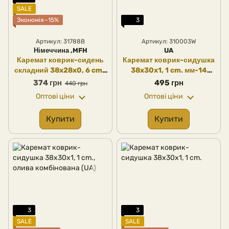
SALE
Экономія−15%
3
Артикул: 31788B
Артикул: 310003W
Німеччина ,MFH
UA
Каремат коврик-сидень
Каремат коврик-сидушка
складний 38x28x0, 6 cm.,
38x30x1, 1 cm. мм-14
олива поліетилен, MFH
комбінувань (UA)
374 грн
495 грн
440 грн
(Німеччина)
Оптові ціни
Оптові ціни
Купити
Купити
3
3
SALE
SALE