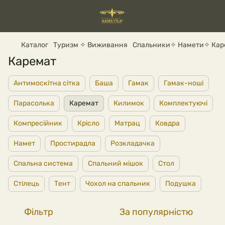
Каталог
Туризм ✧ Виживання
Спальники✧ Намети✧ Кар
Каремат
Антимоскітна сітка
Баша
Гамак
Гамак-ноші
Парасолька
Каремат
Килимок
Комплектуючі
Компресійник
Крісло
Матрац
Ковдра
Намет
Простирадла
Розкладачка
Спальна система
Спальний мішок
Стол
Стілець
Тент
Чохол на спальник
Подушка
Фільтр
За популярністю