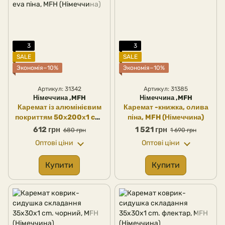
3
3
SALE
SALE
Экономія−10%
Экономія−10%
Артикул: 31342
Артикул: 31385
Німеччина ,MFH
Німеччина ,MFH
Каремат із алюмінієвим
Каремат -книжка, олива
покриттям 50х200х1 cm.
піна, MFH (Німеччина)
eva піна, MFH (Німеччина)
612 грн
1 521 грн
680 грн
1 690 грн
Оптові ціни
Оптові ціни
Купити
Купити