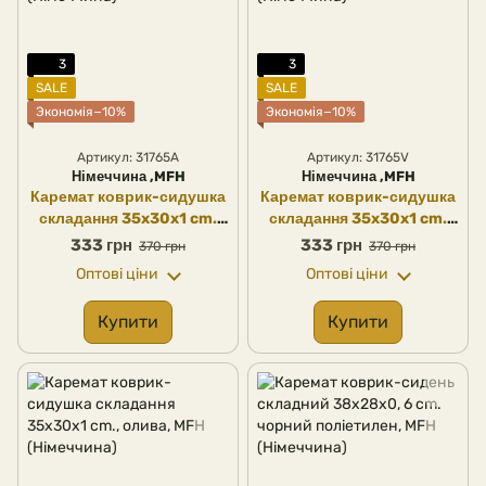
3
3
SALE
SALE
Экономія−10%
Экономія−10%
Артикул: 31765A
Артикул: 31765V
Німеччина ,MFH
Німеччина ,MFH
Каремат коврик-сидушка
Каремат коврик-сидушка
складання 35x30x1 cm.
складання 35x30x1 cm.
чорний, MFH (Німеччина)
флектар, MFH (Німеччина)
333 грн
333 грн
370 грн
370 грн
Оптові ціни
Оптові ціни
Купити
Купити