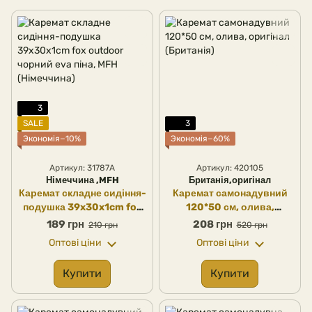
3
SALE
3
Экономія−10%
Экономія−60%
Артикул: 31787A
Артикул: 420105
Німеччина ,MFH
Британія,оригінал
Каремат складне сидіння-
Каремат самонадувний
подушка 39x30x1cm fox
120*50 см, олива,
outdoor чорний eva піна,
оригінал (Британія)
189 грн
208 грн
210 грн
520 грн
MFH (Німеччина)
Оптові ціни
Оптові ціни
Купити
Купити