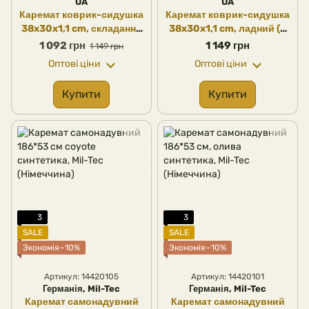
UA
UA
Каремат коврик-сидушка
Каремат коврик-сидушка
38x30x1,1 cm, складання
38x30x1,1 cm, ладний (3
(3 секції, длина 92 см)
секції, длина 92 см) мм-14
1 092 грн
1 149 грн
1 149 грн
Оптові ціни
Оптові ціни
Купити
Купити
3
3
SALE
SALE
Экономія−10%
Экономія−10%
Артикул: 14420105
Артикул: 14420101
Германія, Mil-Tec
Германія, Mil-Tec
Каремат самонадувний
Каремат самонадувний