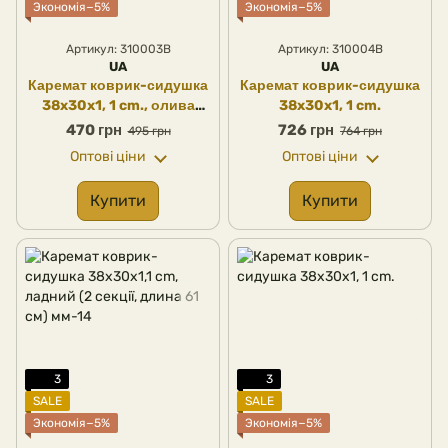
Экономія−5%
Экономія−5%
Артикул: 310003B
Артикул: 310004B
UA
UA
Каремат коврик-сидушка
Каремат коврик-сидушка
38x30x1, 1 cm., олива
38x30x1, 1 cm.
комбінована (UA)
470 грн
726 грн
495 грн
764 грн
Оптові ціни
Оптові ціни
Купити
Купити
3
3
SALE
SALE
Экономія−5%
Экономія−5%