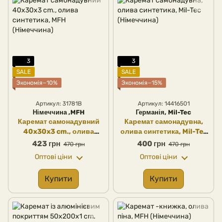
3
3
SALE
SALE
Экономія−10%
Экономія−15%
Артикул: 31781B
Артикул: 14416501
Німеччина ,MFH
Германія, Mil-Tec
Каремат самонадувний
Каремат самонадувна,
40x30x3 cm., олива
олива синтетика, Mil-Tec
синтетика, MFH
(Німеччина)
423 грн
400 грн
470 грн
470 грн
(Німеччина)
Оптові ціни
Оптові ціни
Купити
Купити