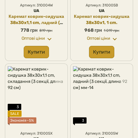
Артикул: 310004W
Артикул: 310005B
UA
UA
Каремат коврик-сидушка
Каремат коврик-сидушка
38x30x1,1 cm, ладний (2
38x30x1, 1 cm.
секції, длина 61 см) мм-14
778 грн
968 грн
819 грн
1 019 грн
Оптові ціни
Оптові ціни
Купити
Купити
3
SALE
Экономія−5%
3
Артикул: 310005X
Артикул: 310005W