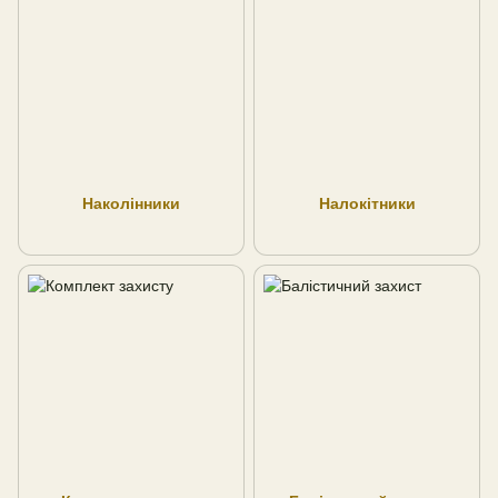
Наколінники
Налокітники