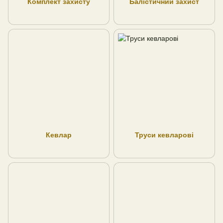
Комплект захисту
Балістичний захист
Кевлар
Труси кевларові