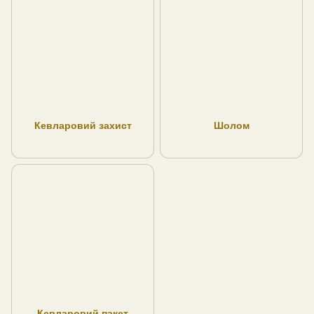
Кевларовий захист
Шолом
Кевларовий пакет