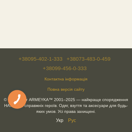
+38095-402-1-333
+38073-483-0-459
+38099-456-0-333
Контактна інформація
Повна версія сайту
© Військторг ARMEYKA™ 2001–2025 — найкраще спорядження
НАТО для справжніх героїв. Одяг, взуття та аксесуари для будь-
яких умов. Усі права захищені.
Укр
Рус