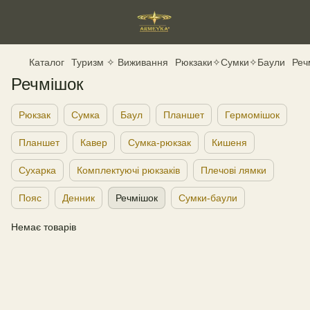
Каталог
Туризм ✧ Виживання
Рюкзаки✧Сумки✧Баули
Реч
Речмішок
Рюкзак
Сумка
Баул
Планшет
Гермомішок
Планшет
Кавер
Сумка-рюкзак
Кишеня
Сухарка
Комплектуючі рюкзаків
Плечові лямки
Пояс
Денник
Речмішок
Сумки-баули
Немає товарів