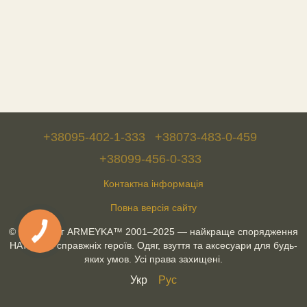
+38095-402-1-333
+38073-483-0-459
+38099-456-0-333
Контактна інформація
Повна версія сайту
© Військторг ARMEYKA™ 2001–2025 — найкраще спорядження
НАТО для справжніх героїв. Одяг, взуття та аксесуари для будь-
яких умов. Усі права захищені.
Укр
Рус