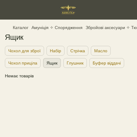
Каталог
Амуніція ✧ Спорядження
Збройові аксесуари ✧ Тюн
Ящик
Чохол для зброї
Набір
Стрічка
Масло
Чохол приціла
Ящик
Глушник
Буфер віддачі
Немає товарів