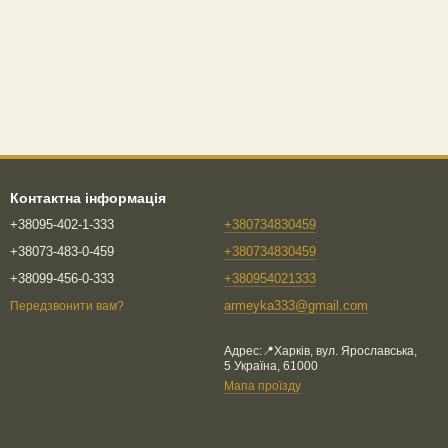
Контактна інформація
+38095-402-1-333
+380734830459
+38073-483-0-459
+380734830459
+38099-456-0-333
+380954021333
armeyka333@gmail.com
Передзвонити вам?
Адрес:📍Харків, вул. Ярославська,
5 Україна, 61000
Мапа проїзду