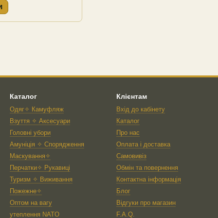
и
Каталог
Клієнтам
Одяг✧ Камуфляж
Вхід до кабінету
Взуття ✧ Аксесуари
Каталог
Головні убори
Про нас
Амуніція ✧ Спорядження
Оплата і доставка
Маскування✧
Самовивіз
Перчатки✧ Рукавиці
Обмін та повернення
Туризм ✧ Виживання
Контактна інформація
Пожежне✧
Блог
Оптом на вагу
Відгуки про магазин
утеплення NATO
F.A.Q.