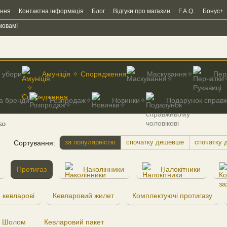
ення
Контактна інформація
Блог
Відгуки про магазин
F.A.Q.
Бонус+
мовам!
і убори
Амуніція ✧ Спорядження
Маскування✧
Пер
а бренди
Розпродаж✧
Новинки✧
Подарунок справж
аз
за популярністю
спочатку дешевше
спочатку 
Сортування:
Протигаз
Наколінники
Налокітники
 кевларові
Кевларовий жилет
Комплектуючі протигазу
Шолом
Кевларовий пакет