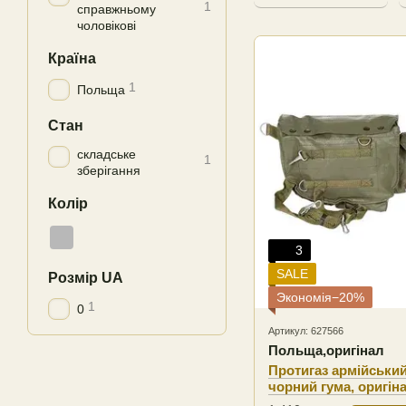
1
справжньому
чоловікові
Країна
1
Польща
Стан
складське
1
зберігання
Колір
3
SALE
Розмір UA
Экономія−20%
1
0
Артикул: 627566
Польща,оригінал
Протигаз армійський
чорний гума, оригі