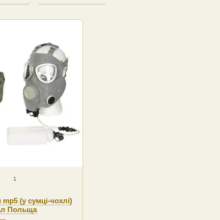
1
 mp5 (у сумці-чохлі)
нал Польща