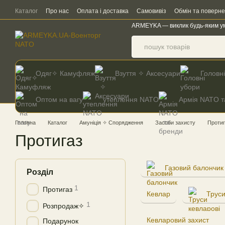
Перейти до основного контенту
Каталог
Про нас
Оплата і доставка
Самовивіз
Обмін та поверн
ARMEYKA — виклик будь-яким у
Одяг✧ Камуфляж
Взуття ✧ Аксесуари
Головн
Оптом на вагу
утеплення NATO
Армія NATO т
Головна
Каталог
Амуніція ✧ Спорядження
Засоби захисту
Протиг
Протигаз
Газовий балончик
Розділ
1
Протигаз
Кевлар
Труси
1
Розпродаж✧
Кевларовий захист
Подарунок