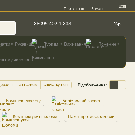
Вхід
Порівняння
Бажання
+38095-402-1-333
Укр
чатки✧ Рукавиці
Туризм ✧ Виживання
Пожежне✧
ньому чоловікові
дорожчі
за назвою
спочатку нові
Відображення:
Комплект захисту
Балістичний захист
Комплектуючі шоломи
Пакет протиосколковий