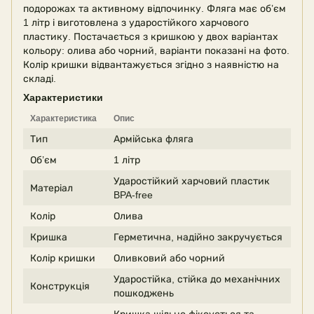
подорожах та активному відпочинку. Фляга має об’єм
1 літр і виготовлена з ударостійкого харчового
пластику. Постачається з кришкою у двох варіантах
кольору: олива або чорний, варіанти показані на фото.
Колір кришки відвантажується згідно з наявністю на
складі.
Характеристики
Характеристика
Опис
Тип
Армійська фляга
Об’єм
1 літр
Ударостійкий харчовий пластик
Матеріал
BPA-free
Колір
Олива
Кришка
Герметична, надійно закручується
Колір кришки
Оливковий або чорний
Ударостійка, стійка до механічних
Конструкція
пошкоджень
Кришка щільно фіксується та