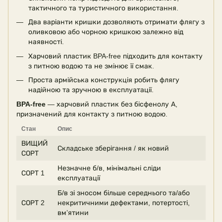
тактичного та туристичного використання.
Два варіанти кришки дозволяють отримати флягу з
оливковою або чорною кришкою залежно від
наявності.
Харчовий пластик BPA-free підходить для контакту
з питною водою та не змінює її смак.
Проста армійська конструкція робить флягу
надійною та зручною в експлуатації.
BPA-free
— харчовий пластик без бісфенолу А,
призначений для контакту з питною водою.
Стан
Опис
ВИЩИЙ
Складське зберігання / як новий
СОРТ
Незначне б/в, мінімальні сліди
СОРТ 1
експлуатації
Б/в зі зносом більше середнього та/або
СОРТ 2
некритичними дефектами, потертості,
вм’ятини