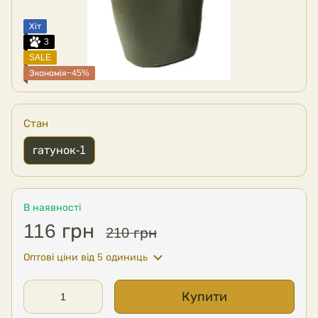
Хіт
3
SALE
Экономія−45%
Стан
гатунок-1
В наявності
116 грн
210 грн
Оптові ціни
від 5 одиниць
Купити