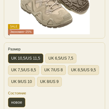
SALE
Экономия−25%
Размер
UK 10,5/US 11,5
UK 6,5/US 7,5
UK 7,5/US 8,5
UK 7/US 8
UK 8,5/US 9,5
UK 9/US 10
UK 8/US 9
Состояние
новое