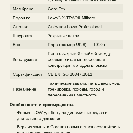
Мембрана
Gore-Tex
Подошва
Lowa® X-TRAC® Military
Стелька
Съёмная Lowa Professional
Шнуровка
Закрытые петли
Вес
Пара (размер UK 8) — 1010 г
Пена с закрытой ячейкой между
Конструкция
слоями; литая многослойная
конструкция методом впрыска
Сертификация
CE EN ISO 20347:2012
Тактические задачи, патруль/служба,
Назначение
тренировки, походы, город и
пересечённая местность
Особенности и преимущества
Формат LOW удобен для динамичных задач и
длительного движения
Верх из замши и Cordura повышает износостойкость
при активной эксплуатации