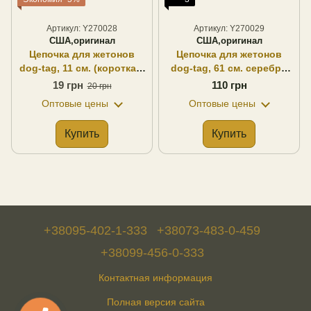
Артикул: Y270028
Артикул: Y270029
США,оригинал
США,оригинал
Цепочка для жетонов
Цепочка для жетонов
dog-tag, 11 см. (короткая)
dog-tag, 61 см. серебро
серебро нержавеющая
нержавеющая сталь
19 грн
110 грн
20 грн
сталь Оригинал США
Оригинал США
Оптовые цены
Оптовые цены
Купить
Купить
+38095-402-1-333
+38073-483-0-459
+38099-456-0-333
Контактная информация
Полная версия сайта