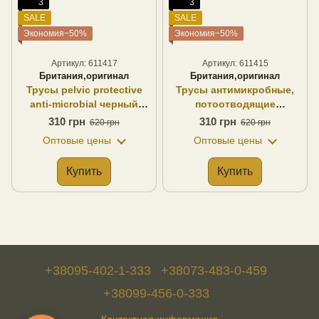
3
3
SALE
SALE
Экономия−50%
Экономия−50%
Артикул: 611417
Артикул: 611415
Британия,оригинал
Британия,оригинал
Трусы pelvic protective
Трусы антимикробные,
anti-microbial черный
потоотводящие
потоотводящий
undershorts, anti-microbial
310 грн
310 грн
620 грн
620 грн
Оригинал Британия
черный полиэстер
Оптовые цены
Оптовые цены
Оригинал Британия
Купить
Купить
+38095-402-1-333
+38073-483-0-459
+38099-456-0-333