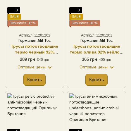
3
3
SALE
SALE
Экономия−15%
Экономия−10%
Артикул: 11201202
Артикул: 11201201
Германия,Mil-Tec
Германия,Mil-Tec
Трусы потоотводящие
Трусы потоотводящие
термо черный 92%
термо олива 92% нейлон,
нейлон, 8% эластан Mil-
8% эластан Mil-Tec
289 грн
365 грн
340 грн
405 грн
Tec Германия
Германия
Оптовые цены
Оптовые цены
Купить
Купить