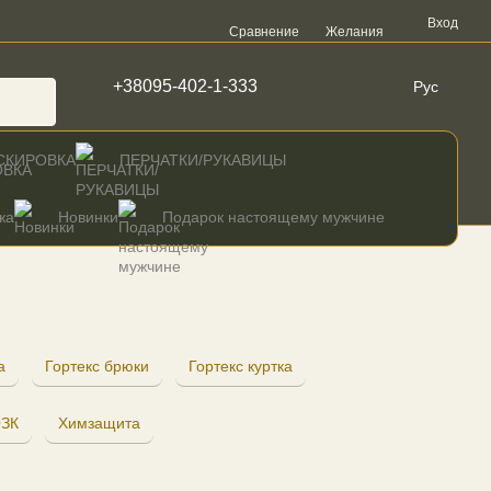
Вход
Сравнение
Желания
+38095-402-1-333
Рус
СКИРОВКА
ПЕРЧАТКИ/РУКАВИЦЫ
жа
Новинки
Подарок настоящему мужчине
а
Гортекс брюки
Гортекс куртка
ЗК
Химзащита