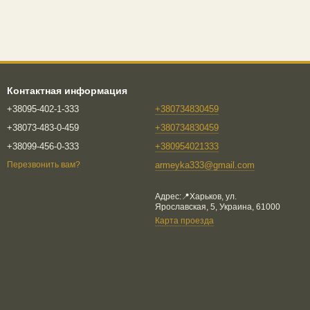
Контактная информация
+38095-402-1-333
+380734830459
+38073-483-0-459
+380734830459
+38099-456-0-333
+380954021333
armeyka333@gmail.com
Перезвонить вам?
Адрес:📍Харьков, ул.
Ярославская, 5, Украина, 61000
Карта проезда