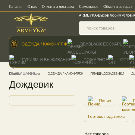
Перейти к основному контенту
Каталог
О нас
Оплата и доставка
Самовывоз
Обмен и возврат
ARMEYKA-Вызов любим услови
ОДЕЖДА / КАМУФЛЯЖ
ОБУВЬ/АКСЕССУАРЫ
ТУРИЗМ И ВЫЖИВАНИЕ
ПОЖАРНОЕ
ОПТ
Главная
Каталог
ОДЕЖДА / КАМУФЛЯЖ
ПЛАЩИ/ДОЖДЕВИКИ
Д
Дождевик
Пончо
Гортекс подстежка
Нет товаров