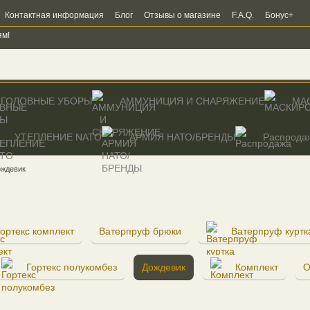
Контактная информация
Блог
Отзывы о магазине
F.A.Q.
Бонус+
ям!
ГОЛОВНЫЕ УБОРЫ
АММУНИЦИЯ И СНАРЯЖЕНИЕ
МА
УТЕПЛЕНИЕ NATO
AРМИЯ НАТО/БРЕНДЫ
Распрода
ождевик
Гортекс комплект
Ватерпруф брюки
Ватерпруф куртк
Гортекс полукомбез
Дождевик
Комплект
О