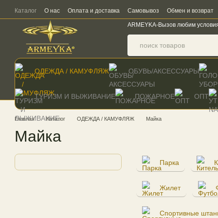
Перейти к основному контенту
Каталог
О нас
Оплата и доставка
Самовывоз
Обмен и возврат
ARMEYKA-Вызов любим услови
ОДЕЖДА / КАМУФЛЯЖ
ОБУВЬ/АКСЕССУАРЫ
ТУРИЗМ И ВЫЖИВАНИЕ
ПОЖАРНОЕ
ОПТ
Главная
Каталог
ОДЕЖДА / КАМУФЛЯЖ
Майка
Майка
Парка
К
Жилет
Спортивные штан