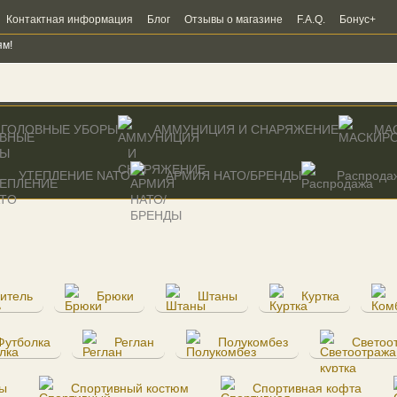
Контактная информация
Блог
Отзывы о магазине
F.A.Q.
Бонус+
ям!
ГОЛОВНЫЕ УБОРЫ
АММУНИЦИЯ И СНАРЯЖЕНИЕ
МА
УТЕПЛЕНИЕ NATO
AРМИЯ НАТО/БРЕНДЫ
Распрода
итель
Брюки
Штаны
Куртка
Футболка
Реглан
Полукомбез
Светоо
ы
Спортивный костюм
Спортивная кофта