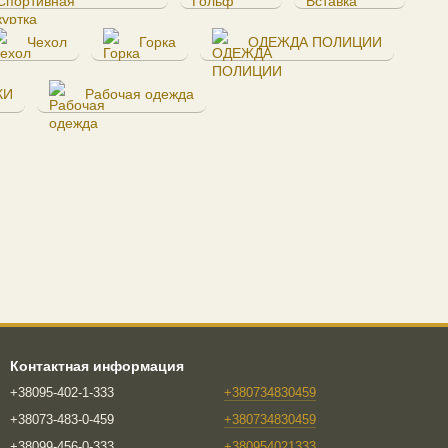
Чехол
Горка
ОДЕЖДА ПОЛИЦИИ
КИ
Рабочая одежда
Контактная информация
+38095-402-1-333
+380734830459
+38073-483-0-459
+380734830459
+38099-456-0-333
+380954021333