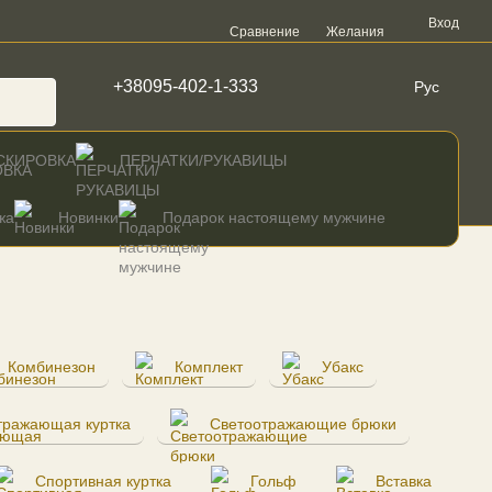
Вход
Сравнение
Желания
+38095-402-1-333
Рус
СКИРОВКА
ПЕРЧАТКИ/РУКАВИЦЫ
жа
Новинки
Подарок настоящему мужчине
Комбинезон
Комплект
Убакс
тражающая куртка
Светоотражающие брюки
Спортивная куртка
Гольф
Вставка