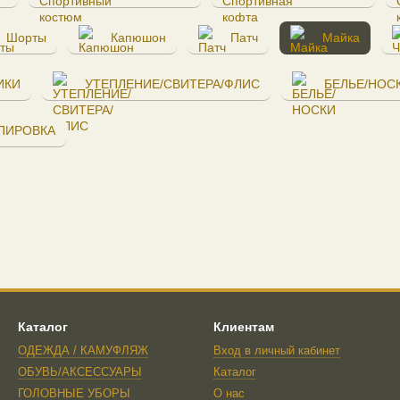
Шорты
Капюшон
Патч
Майка
ИКИ
УТЕПЛЕНИЕ/СВИТЕРА/ФЛИС
БЕЛЬЕ/НОС
ПИРОВКА
Каталог
Клиентам
ОДЕЖДА / КАМУФЛЯЖ
Вход в личный кабинет
ОБУВЬ/АКСЕССУАРЫ
Каталог
ГОЛОВНЫЕ УБОРЫ
О нас