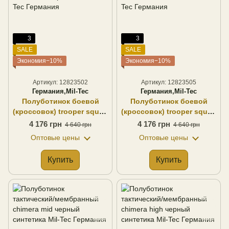
3
3
SALE
SALE
Экономия−10%
Экономия−10%
Артикул: 12823502
Артикул: 12823505
Германия,Mil-Tec
Германия,Mil-Tec
Полуботинок боевой
Полуботинок боевой
(кроссовок) trooper squad
(кроссовок) trooper squad
shoes 2,5" черный замш
shoes 2,5" койот замш
4 176 грн
4 176 грн
4 640 грн
4 640 грн
Mil-Tec Германия
Mil-Tec Германия
Оптовые цены
Оптовые цены
Купить
Купить