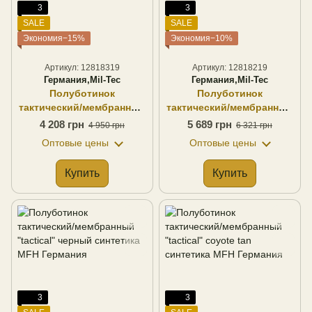
3
3
SALE
SALE
Экономия−15%
Экономия−10%
Артикул: 12818319
Артикул: 12818219
Германия,Mil-Tec
Германия,Mil-Tec
Полуботинок
Полуботинок
тактический/мембранный
тактический/мембранный
chimera high coyote
chimera mid coyote
4 208 грн
5 689 грн
4 950 грн
6 321 грн
синтетика Mil-Tec
синтетика Mil-Tec
Оптовые цены
Оптовые цены
Германия
Германия
Купить
Купить
3
3