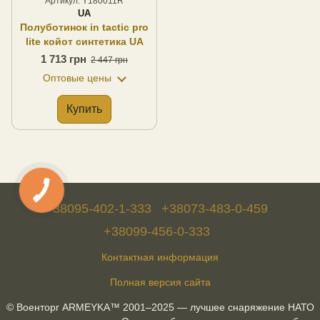
Артикул: Y180011R
UA
Полуботинок in tactic pro
lite койот синтетика UA
1 713 грн
2 447 грн
Оптовые цены
Купить
+38095-402-1-333
+38073-483-0-459
+38099-456-0-333
Контактная информация
Полная версия сайта
© Военторг ARMEYKA™ 2001–2025 — лучшее снаряжение НАТО