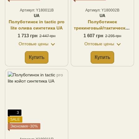
Артикул: Y180011B
Артикул: Y180002B
UA
UA
Полуботинок in tactic pro
Полуботинок
lite олива синтетика UA
трекинговый/тактический
skadi "булат" олива
1 713 грн
1 607 грн
2 447 грн
2 295 грн
нубук/полиэстер UA
Оптовые цены
Оптовые цены
Купить
Купить
3
SALE
Экономия−30%