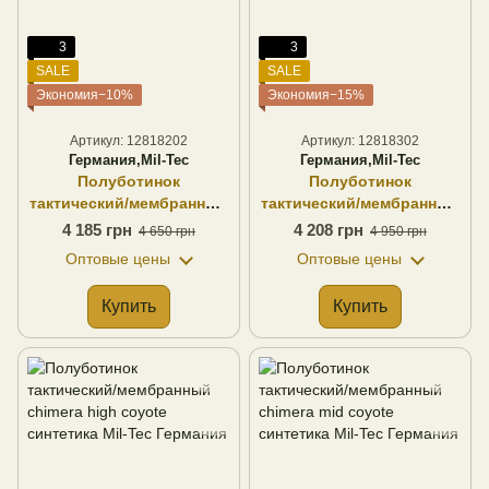
3
3
SALE
SALE
Экономия−10%
Экономия−15%
Артикул: 12818202
Артикул: 12818302
Германия,Mil-Tec
Германия,Mil-Tec
Полуботинок
Полуботинок
тактический/мембранный
тактический/мембранный
chimera mid черный
chimera high черный
4 185 грн
4 208 грн
4 650 грн
4 950 грн
синтетика Mil-Tec
синтетика Mil-Tec
Оптовые цены
Оптовые цены
Германия
Германия
Купить
Купить