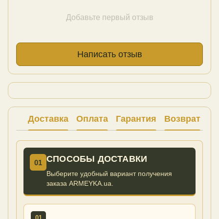
Добавьте первый отзыв
Написать отзыв
Доставка
Оплата
Гарантия
Возврат
Ко
СПОСОБЫ ДОСТАВКИ
01
Выберите удобный вариант получения
заказа ARMEYKA.ua.
01