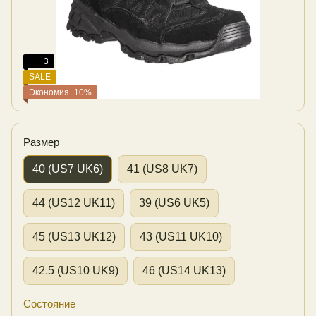
3
SALE
Экономия−10%
Размер
40 (US7 UK6)
41 (US8 UK7)
44 (US12 UK11)
39 (US6 UK5)
45 (US13 UK12)
43 (US11 UK10)
42.5 (US10 UK9)
46 (US14 UK13)
Состояние