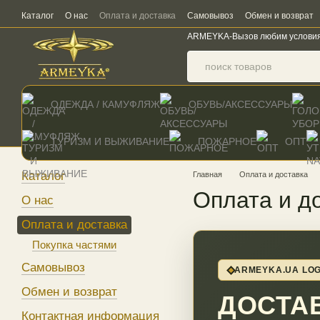
Перейти к основному контенту
Каталог
О нас
Оплата и доставка
Самовывоз
Обмен и возврат
ARMEYKA-Вызов любим услови
ОДЕЖДА / КАМУФЛЯЖ
ОБУВЬ/АКСЕССУАРЫ
ТУРИЗМ И ВЫЖИВАНИЕ
ПОЖАРНОЕ
ОПТ
Каталог
Главная
Оплата и доставка
Оплата и д
О нас
Оплата и доставка
Покупка частями
Самовывоз
ARMEYKA.UA LOG
Обмен и возврат
ДОСТА
Контактная информация