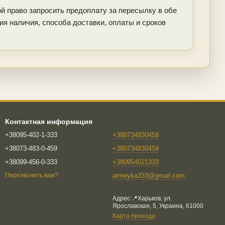
 право запросить предоплату за пересылку в обе
я наличия, способа доставки, оплаты и сроков
Контактная информация
+38095-402-1-333
+380734830459
+38073-483-0-459
+380734830459
+38099-456-0-333
+380954021333
armeyka333@gmail.com
Перезвонить вам?
Адрес:📍Харьков, ул.
Ярославская, 5, Украина, 61000
Карта проезда