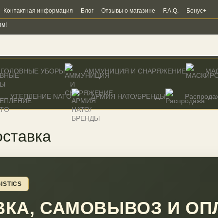
Контактная информация
Блог
Отзывы о магазине
F.A.Q.
Бонус+
ям!
ГОЛОВНЫЕ УБОРЫ
АММУНИЦИЯ И СНАРЯЖЕНИЕ
МА
УТЕПЛЕНИЕ NATO
AРМИЯ НАТО/БРЕНДЫ
Распрода
оставка
ISTICS
ВКА, САМОВЫВОЗ И ОП