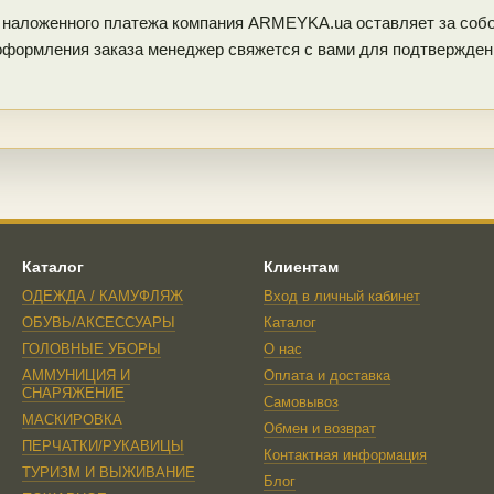
наложенного платежа компания ARMEYKA.ua оставляет за собой
оформления заказа менеджер свяжется с вами для подтверждени
Каталог
Клиентам
ОДЕЖДА / КАМУФЛЯЖ
Вход в личный кабинет
ОБУВЬ/АКСЕССУАРЫ
Каталог
ГОЛОВНЫЕ УБОРЫ
О нас
АММУНИЦИЯ И
Оплата и доставка
СНАРЯЖЕНИЕ
Самовывоз
МАСКИРОВКА
Обмен и возврат
ПЕРЧАТКИ/РУКАВИЦЫ
Контактная информация
ТУРИЗМ И ВЫЖИВАНИЕ
Блог