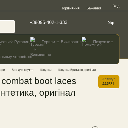
Вхід
Порівняння
Бажання
+38095-402-1-333
Укр
чатки✧ Рукавиці
Туризм ✧ Виживання
Пожежне✧
ньому чоловікові
ари
Все для взуття
Шнурки
Шнурки Британія,оригінал
combat boot laces
Артикул
444531
нтетика, оригінал