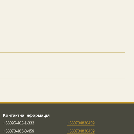
Контактна інформація
+38095-402-1-333
+380734830459
+38073-483-0-459
+380734830459