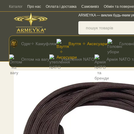
Перейти до основного контенту
Каталог
Про нас
Оплата і доставка
Самовивіз
Обмін та поверн
ARMEYKA — виклик будь-яким у
Одяг✧ Камуфляж
Взуття ✧ Аксесуари
Головн
Оптом на вагу
утеплення NATO
Армія NATO т