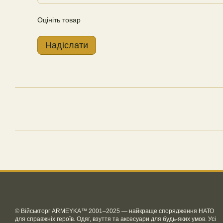
Оцініть товар
Надіслати
© Військторг ARMEYKA™ 2001–2025 — найкраще спорядження НАТО
для справжніх героїв. Одяг, взуття та аксесуари для будь-яких умов. Усі