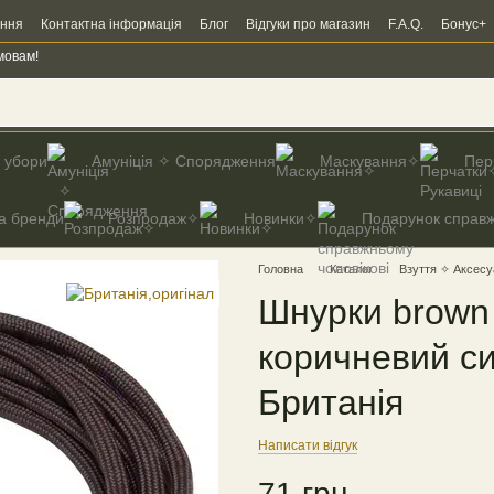
ення
Контактна інформація
Блог
Відгуки про магазин
F.A.Q.
Бонус+
мовам!
і убори
Амуніція ✧ Спорядження
Маскування✧
Пер
а бренди
Розпродаж✧
Новинки✧
Подарунок справж
Головна
Каталог
Взуття ✧ Аксесу
Шнурки brown 
коричневий си
Британія
Написати відгук
71 грн