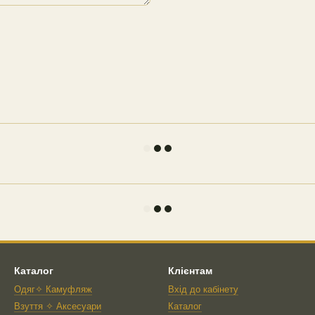
Каталог
Клієнтам
Одяг✧ Камуфляж
Вхід до кабінету
Взуття ✧ Аксесуари
Каталог