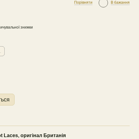
Порівняти
В бажання
ичувальної знижки
.
ться
 Laces, о
ригінал Британія