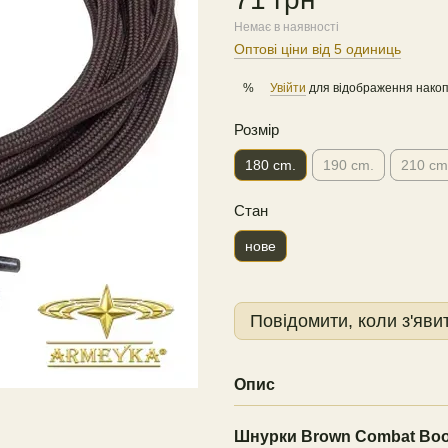
Немає в наявності
Оптові ціни від 5 одиниць
Увійти
для відображення накоп
%
Розмір
180 cm.
190 cm.
210 cm
Стан
нове
Повідомити, коли з'яви
Опис
Шнурки Brown Combat Boot