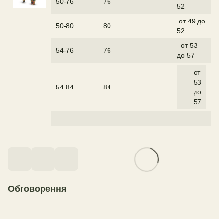
50-76
76
52
от 49 до
50-80
80
52
от 53
54-76
76
до 57
от
53
54-84
84
до
57
Обговорення