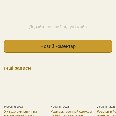
Додайте перший відгук смайл
Новий коментар
Інші записи
9 серпня 2023
7 серпня 2023
7 серпня 2023
Як і що виміряти при
Размеры военной одежды
Розміри вій