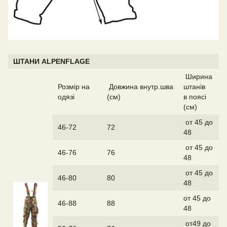
ШТАНИ ALPENFLAGE
Ширина
Розмір на
Довжина внутр.шва
штанів
одязі
(см)
в поясі
(см)
от 45 до
46-72
72
48
от 45 до
46-76
76
48
от 45 до
46-80
80
48
от 45 до
46-88
88
48
от49 до