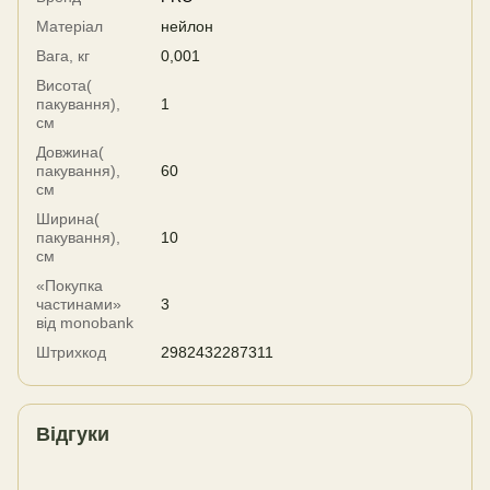
Матеріал
нейлон
Вага, кг
0,001
Висота(
пакування),
1
см
Довжина(
пакування),
60
см
Ширина(
пакування),
10
см
«Покупка
частинами»
3
від monobank
Штрихкод
2982432287311
Відгуки