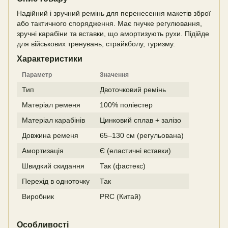
Надійний і зручний ремінь для перенесення макетів зброї
або тактичного спорядження. Має гнучке регулювання,
зручні карабіни та вставки, що амортизують рухи. Підійде
для військових тренувань, страйкболу, туризму.
Характеристики
Параметр
Значення
Тип
Двоточковий ремінь
Матеріал ременя
100% поліестер
Матеріал карабінів
Цинковий сплав + залізо
Довжина ременя
65–130 см (регульована)
Амортизація
Є (еластичні вставки)
Швидкий скидання
Так (фастекс)
Перехід в одноточку
Так
Виробник
PRC (Китай)
Особливості