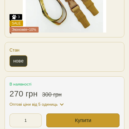
3
SALE
Экономія−10%
Стан
нове
В наявності
270 грн
300 грн
Оптові ціни
від 5 одиниць
Купити