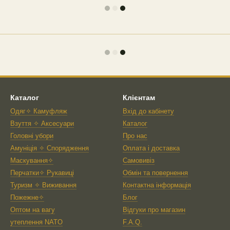
Каталог
Клієнтам
Одяг✧ Камуфляж
Вхід до кабінету
Взуття ✧ Аксесуари
Каталог
Головні убори
Про нас
Амуніція ✧ Спорядження
Оплата і доставка
Маскування✧
Самовивіз
Перчатки✧ Рукавиці
Обмін та повернення
Туризм ✧ Виживання
Контактна інформація
Пожежне✧
Блог
Оптом на вагу
Відгуки про магазин
утеплення NATO
F.A.Q.