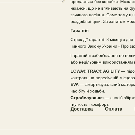
продається без коробки. Можливі
нюанси, що не впливають на функ
звичного носіння. Саме тому ці
роздрібної ціни. За запитом мо
Гарантія
Строк дії гарантії: 3 місяці з д
чинного Закону України «Про за
Гарантійні зобов’язання не по
або нецільовим використанням в
LOWA® TRAC® AGILITY
— підо
контроль на пересіченій місцевос
EVA
— амортизувальний матеріа
час бігу й ходьби.
Стробелування
— спосіб збірки
гнучкість і комфорт.
Доставка
Оплата