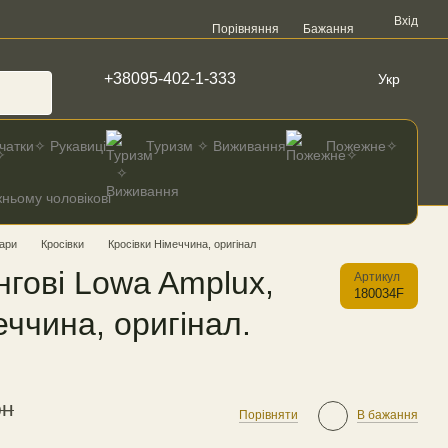
Вхід
Порівняння
Бажання
+38095-402-1-333
Укр
чатки✧ Рукавиці
Туризм ✧ Виживання
Пожежне✧
ньому чоловікові
ари
Кросівки
Кросівки Німеччина, оригінал
нгові Lowa Amplux,
Артикул
180034F
еччина, оригінал.
рн
Порівняти
В бажання