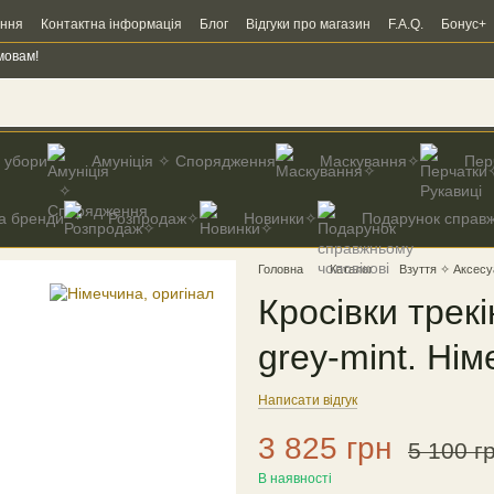
ення
Контактна інформація
Блог
Відгуки про магазин
F.A.Q.
Бонус+
мовам!
і убори
Амуніція ✧ Спорядження
Маскування✧
Пер
а бренди
Розпродаж✧
Новинки✧
Подарунок справж
Головна
Каталог
Взуття ✧ Аксесу
Кросівки трекі
grey-mint. Нім
Написати відгук
3 825 грн
5 100 г
В наявності