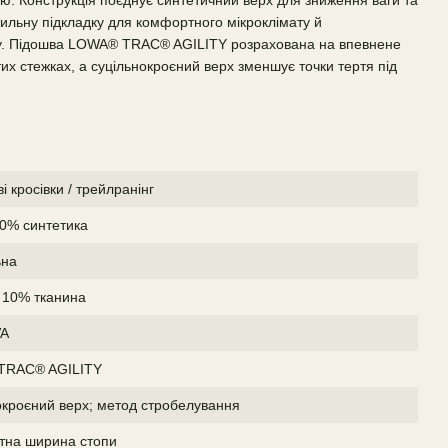
ю. Конструкція поєднує синтетичний верх для зниження ваги та
тильну підкладку для комфортного мікроклімату й
. Підошва LOWA® TRAC® AGILITY розрахована на впевнене
их стежках, а суцільнокроєний верх зменшує точки тертя під
ві кросівки / трейлранінг
00% синтетика
ьна
 10% тканина
VA
TRAC® AGILITY
окроєний верх; метод стробелування
тна ширина стопи