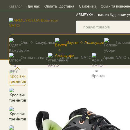
Перейти до основного контенту
Каталог
Про нас
Оплата і доставка
Самовивіз
Обмін та поверн
ARMEYKA — виклик будь-яким у
Одяг✧ Камуфляж
Взуття ✧ Аксесуари
Головн
Оптом на вагу
утеплення NATO
Армія NATO т