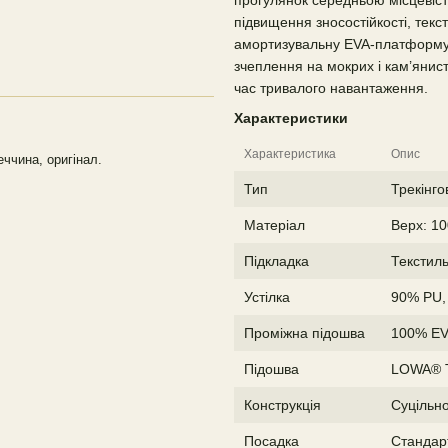
прогулянок середньою місцевіст
підвищення зносостійкості, текс
амортизувальну EVA-платформу
зчеплення на мокрих і кам’янист
час тривалого навантаження.
Характеристики
Характеристика
Опис
еччина, оригінал.
Тип
Трекінго
Матеріал
Верх: 1
Підкладка
Текстил
Устілка
90% PU,
Проміжна підошва
100% E
Підошва
LOWA® 
Конструкція
Суцільн
Посадка
Стандар