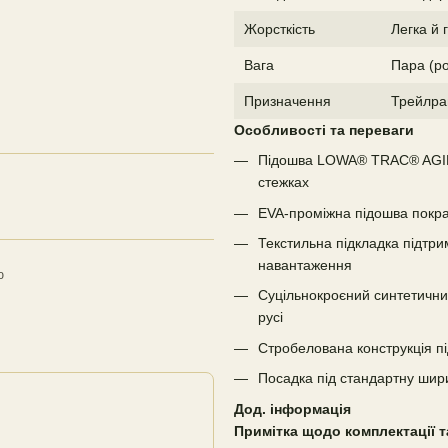
Жорсткість
Легка й 
Вага
Пара (ро
Призначення
Трейлран
Особливості та переваги
Підошва LOWA® TRAC® AGILI
стежках
EVA-проміжна підошва покра
Текстильна підкладка підтри
навантаження
ю
Суцільнокроєний синтетични
русі
Стробелована конструкція пі
Посадка під стандартну шир
Дод. інформація
Примітка щодо комплектації т