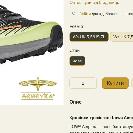
Оптові ціни від 5 одиниць
Увійти
для відображення накоп
%
Розмір
Ws UK 5,5/US 7L
Ws UK 7,5
Стан
нове
Купити
Опис
Кросівки трекінгові Lowa Amp
LOWA Amplux — легкі багатофунк