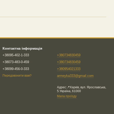
Контактна інформація
+38095-402-1-333
+380734830459
+38073-483-0-459
+380734830459
+38099-456-0-333
+380954021333
armeyka333@gmail.com
Передзвонити вам?
Адрес:📍Харків, вул. Ярославська,
5 Україна, 61000
Мапа проїзду