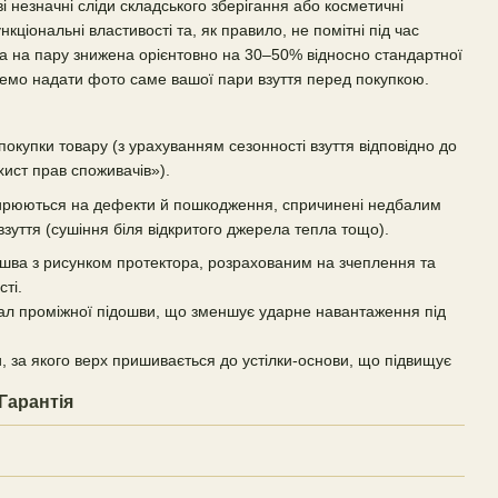
 незначні сліди складського зберігання або косметичні
ціональні властивості та, як правило, не помітні під час
на на пару знижена орієнтовно на 30–50% відносно стандартної
жемо надати фото саме вашої пари взуття перед покупкою.
ня покупки товару (з урахуванням сезонності взуття відповідно до
хист прав споживачів»).
ширюються на дефекти й пошкодження, спричинені недбалим
зуття (сушіння біля відкритого джерела тепла тощо).
шва з рисунком протектора, розрахованим на зчеплення та
ті.
л проміжної підошви, що зменшує ударне навантаження під
, за якого верх пришивається до устілки-основи, що підвищує
Гарантія