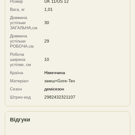
Розмір
UK 11/US 12
Вага, кг
1,01
Довжина
устільки
30
ЗАГАЛЬНА,см
Довжина
устільки
29
РОБОЧА,см
Робоча
ширина
10
устілки, см
Країна
Німеччина
Матеріал
замш+Gore-Tex
Сезон
демісезон
Штрих-код
2982432321107
Відгуки