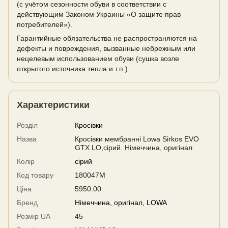
(с учётом сезонности обуви в соответствии с
действующим Законом Украины «О защите прав
потребителей»).
Гарантийные обязательства не распространяются на
дефекты и повреждения, вызванные небрежным или
нецелевым использованием обуви (сушка возле
открытого источника тепла и т.п.).
Характеристики
Розділ
Кросівки
Назва
Кросівки мембранні Lowa Sirkos EVO
GTX LO,сірий. Німеччина, оригінал
Колір
сірий
Код товару
180047M
Ціна
5950.00
Бренд
Німеччина, оригінал, LOWA
Розмір UA
45