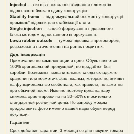
Injected
— литтєва технологія з’єднання елементів
підошовного блока в єдину конструкцію.
Stability frame
— підтримувальний елемент у конструкції
проміжної підошви для стабілізації стопи.
Single injection
— спосіб формування підошовного
блока методом одноетапного впорскування.
Lowa rubber outsole
— гумова підошва з протектором,
розрахована на зчеплення на різних покриттях.
Дод. інформація
Примечание по комплектации и цене: Обувь является
100% оригинальной продукцией, но продаётся без
коробки. Возможны незначительные следы складского
хранения или косметические нюансы, которые не влияют
на функциональные свойства и, как правило, не заметны
при обычной носке. Именно поэтому цена на пару
снижена ориентировочно на 30–50% относительно
стандартной розничной цены. По запросу можем
предоставить фото именно вашей пары обуви перед
покупкой.
Гарантия
Срок действия гарантии: 3 месяца со дня покупки товара