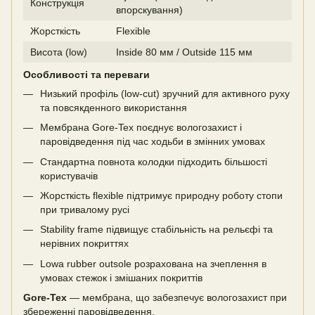
Конструкція
впорскування)
Жорсткість
Flexible
Висота (low)
Inside 80 мм / Outside 115 мм
Особливості та переваги
Низький профіль (low-cut) зручний для активного руху
та повсякденного використання
Мембрана Gore-Tex поєднує вологозахист і
паровідведення під час ходьби в змінних умовах
Стандартна повнота колодки підходить більшості
користувачів
Жорсткість flexible підтримує природну роботу стопи
при тривалому русі
Stability frame підвищує стабільність на рельєфі та
нерівних покриттях
Lowa rubber outsole розрахована на зчеплення в
умовах стежок і змішаних покриттів
Gore-Tex
— мембрана, що забезпечує вологозахист при
збереженні паровідведення.