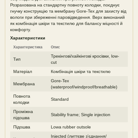
Розрахована на стандартну повноту колодки, поєднує
гнучку конструкцію та мембрану Gore-Tex для захисту від
вологи при збереженні паровідведення. Верх виконаний
як комбінація шкіри та текстилю для балансу міцності й
комфорту.
Характеристики
Характеристика
Опис
Трекінгові/хайкінгові кросівки, low-
Тип
cut
Матеріал
Комбінація шкіри та текстилю
Gore-Tex
Мембрана
(waterproof/windproof/breathable)
Повнота
Standard
колодки
Проміжна
Stability frame; Single injection
підошва
Підошва
Lowa rubber outsole
Injected (литтєве з’єднання/