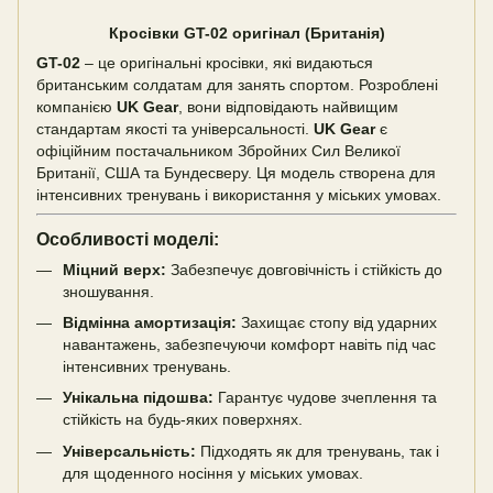
Кросівки GT-02 оригінал (Британія)
GT-02
– це оригінальні кросівки, які видаються
британським солдатам для занять спортом. Розроблені
компанією
UK Gear
, вони відповідають найвищим
стандартам якості та універсальності.
UK Gear
є
офіційним постачальником Збройних Сил Великої
Британії, США та Бундесверу. Ця модель створена для
інтенсивних тренувань і використання у міських умовах.
Особливості моделі:
Міцний верх:
Забезпечує довговічність і стійкість до
зношування.
Відмінна амортизація:
Захищає стопу від ударних
навантажень, забезпечуючи комфорт навіть під час
інтенсивних тренувань.
Унікальна підошва:
Гарантує чудове зчеплення та
стійкість на будь-яких поверхнях.
Універсальність:
Підходять як для тренувань, так і
для щоденного носіння у міських умовах.