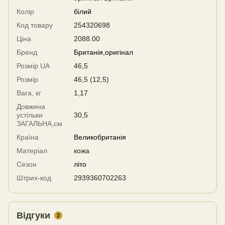
Колір
білий
Код товару
254320698
Ціна
2088.00
Бренд
Британія,оригінал
Розмір UA
46,5
Розмір
46,5 (12,5)
Вага, кг
1,17
Довжина
устільки
30,5
ЗАГАЛЬНА,см
Країна
Великобританія
Матеріал
кожа
Сезон
літо
Штрих-код
2939360702263
Відгуки
2