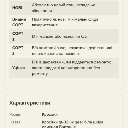
Абсолютно новий стан, складське
НОВІ
зберігання.
Вищий
Практично як нові, мінімальні сліди
СОРТ
використання.
СОРТ
Мінімальне або незначне б/в.
1
СОРТ
Б/в помітний знос, некритичні дефекти, які
2
не впливають на носіння.
Б/в із дефектами, які піддаються ремонту;
Уцінка
часто придатні до використання без
ремонту
Характеристики
Розділ
Кросівки
Назва
Кросівки gt-02 uk gear біла шкіра,
оригінал Британія