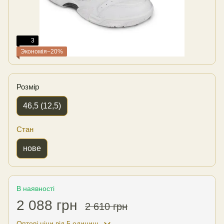
3
Экономія−20%
Розмір
46,5 (12,5)
Стан
нове
В наявності
2 088 грн
2 610 грн
Оптові ціни
від 5 одиниць