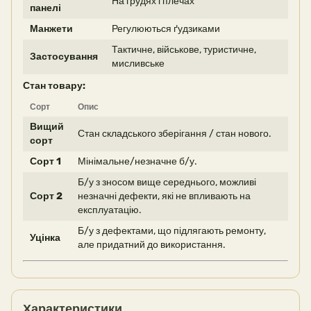
На грудях і плечах
панелі
Манжети
Регулюються ґудзиками
Тактичне, військове, туристичне,
Застосування
мисливське
Стан товару:
Сорт
Опис
Вищий
Стан складського зберігання / стан нового.
сорт
Сорт 1
Мінімальне/незначне б/у.
Б/у з зносом вище середнього, можливі
Сорт 2
незначні дефекти, які не впливають на
експлуатацію.
Б/у з дефектами, що підлягають ремонту,
Уцінка
але придатний до використання.
Характеристики