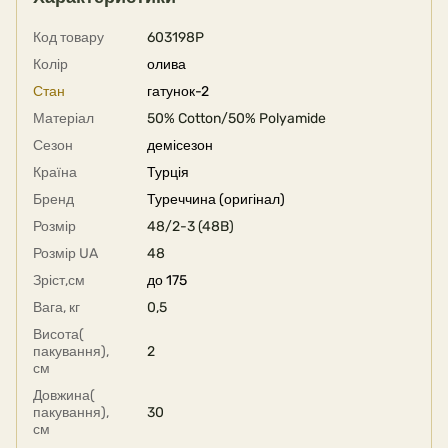
Код товару
603198P
Колір
олива
Стан
гатунок-2
Матеріал
50% Cotton/50% Polyamide
Сезон
демісезон
Країна
Турція
Бренд
Туреччина (оригінал)
Розмір
48/2-3 (48B)
Розмір UA
48
Зріст,см
до 175
Вага, кг
0,5
Висота(
пакування),
2
см
Довжина(
пакування),
30
см