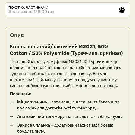
ПОКУПКА ЧАСТИНАМИ
3 платежі по 128.00 грн
Опис
Кітель польовий/тактичний M2021, 50%
Cotton / 50% Polyamide (Туреччина, оригінал)
Тактичний кітель у камуфляжі M2021 ЗС Туреччини – це
практичне та надійне рішення для військових, мисливців,
туристів і любителів активного відпочинку. Він має
анатомічний крій, міцну тканину та продуману систему
кишень, забезпечуючи високий комфорт і довговічність.
Переваги:
Міцна тканина
– оптимальне поєднання бавовни та
поліаміду для довговічності та комфорту.
Анатомічний крій
– зручна посадка та свобода рухів.
Захисна планка
– додатковий захист застібки від
бруду та пилу.