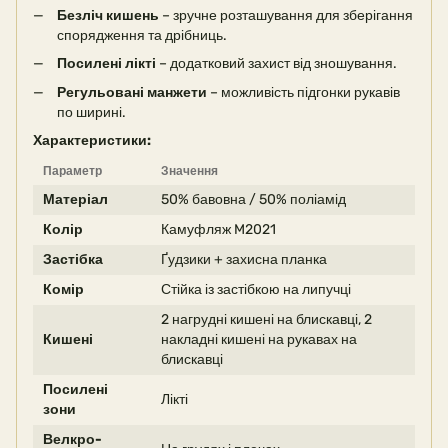
Безліч кишень
– зручне розташування для зберігання
спорядження та дрібниць.
Посилені лікті
– додатковий захист від зношування.
Регульовані манжети
– можливість підгонки рукавів
по ширині.
Характеристики:
Параметр
Значення
Матеріал
50% бавовна / 50% поліамід
Колір
Камуфляж M2021
Застібка
Ґудзики + захисна планка
Комір
Стійка із застібкою на липучці
2 нагрудні кишені на блискавці, 2
Кишені
накладні кишені на рукавах на
блискавці
Посилені
Лікті
зони
Велкро-