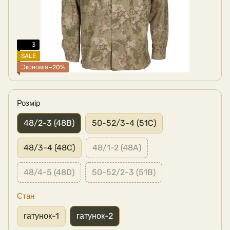
3
SALE
Экономія−20%
Розмір
48/2-3 (48B)
50-52/3-4 (51C)
48/3-4 (48C)
48/1-2 (48A)
48/4-5 (48D)
50-52/2-3 (51B)
Стан
гатунок-1
гатунок-2