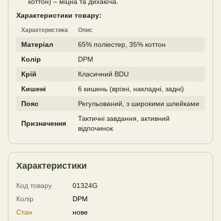
коттон) – міцна та дихаюча.
Характеристики товару:
Характеристика
Опис
Матеріал
65% поліестер, 35% коттон
Колір
DPM
Крій
Класичний BDU
Кишені
6 кишень (врізні, накладні, задні)
Пояс
Регульований, з широкими шлейками
Тактичні завдання, активний
Призначення
відпочинок
Характеристики
Код товару
01324G
Колір
DPM
Стан
нове