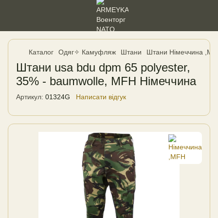
Каталог
Одяг✧ Камуфляж
Штани
Штани Німеччина ,M
Штани usa bdu dpm 65 polyester,
35% - baumwolle, MFH Німеччина
Артикул:
01324G
Написати відгук