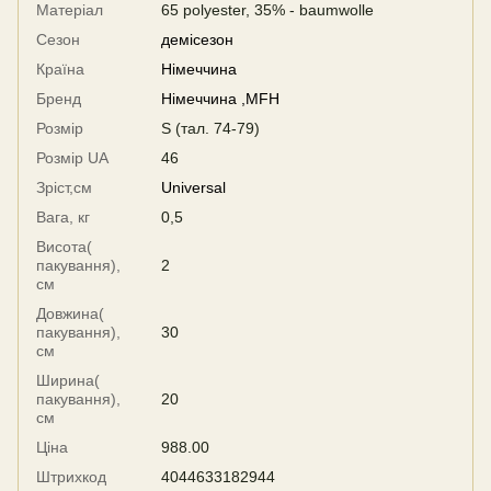
Матеріал
65 polyester, 35% - baumwolle
Сезон
демісезон
Країна
Німеччина
Бренд
Німеччина ,MFH
Розмір
S (тал. 74-79)
Розмір UA
46
Зріст,см
Universal
Вага, кг
0,5
Висота(
пакування),
2
см
Довжина(
пакування),
30
см
Ширина(
пакування),
20
см
Ціна
988.00
Штрихкод
4044633182944