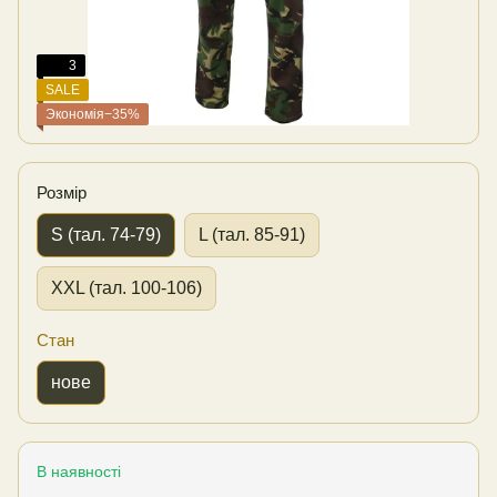
3
SALE
Экономія−35%
Розмір
S (тал. 74-79)
L (тал. 85-91)
XXL (тал. 100-106)
Стан
нове
В наявності