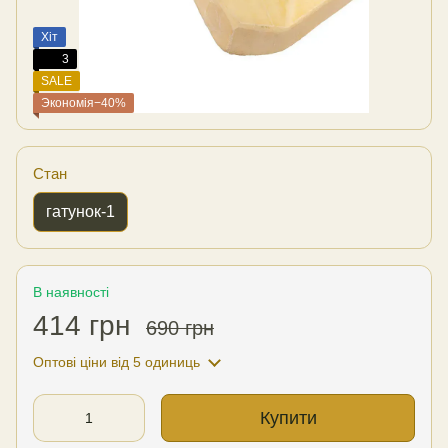
Хіт
3
SALE
Экономія−40%
Стан
гатунок-1
В наявності
414 грн
690 грн
Оптові ціни
від 5 одиниць
Купити