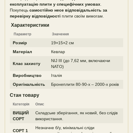
експлуатацію плити у специфічних умовах
.
Покупець
самостійно несе відповідальність за
перевірку відповідності
плити своїм вимогам.
Характеристики
Параметр
Значення
Розмір
19×15×2 см
Матеріал
Кевлар
NIJ III (до 7,62 мм, включаючи
Клас захисту
NATO)
Виробництво
Італія
Оригінальність
Бронеплити 80-90-х – 2000-х років
Стан товару
Категорія
Опис
ВИЩИЙ
Складське зберігання, як новий, без слідів
СОРТ
використання.
Незначне б/у, мінімальні сліди
СОРТ 1