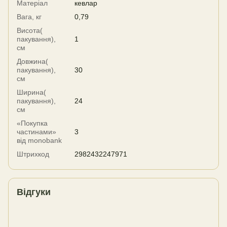
Матеріал
кевлар
Вага, кг
0,79
Висота(
пакування),
1
см
Довжина(
пакування),
30
см
Ширина(
пакування),
24
см
«Покупка
частинами»
3
від monobank
Штрихкод
2982432247971
Відгуки