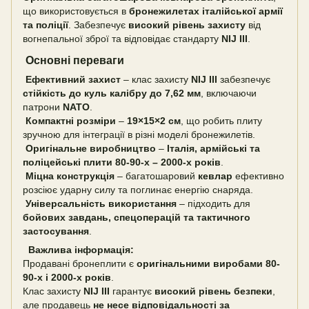
що використовується в
бронежилетах італійської армії
та поліції
. Забезпечує
високий рівень захисту
від
вогнепальної зброї та відповідає стандарту
NIJ III
.
Основні переваги
Ефективний захист
– клас захисту
NIJ III
забезпечує
стійкість до куль калібру до 7,62 мм
, включаючи
патрони
NATO
.
Компактні розміри
–
19×15×2 см
, що робить плиту
зручною для інтеграції в різні моделі бронежилетів.
Оригінальне виробництво
–
Італія, армійські та
поліцейські плити 80-90-х – 2000-х років
.
Міцна конструкція
– багатошаровий
кевлар
ефективно
розсіює ударну силу та поглинає енергію снаряда.
Універсальність використання
– підходить для
бойових завдань, спецоперацій та тактичного
застосування
.
Важлива інформація:
Продавані бронеплити є
оригінальними виробами 80-
90-х і 2000-х років
.
Клас захисту
NIJ III
гарантує
високий рівень безпеки
,
але продавець
не несе відповідальності за