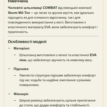
Німеччина
Чоловічі шльопанці COMBAT
від німецької компанії
Sturm Mil-Tec
— це легке та зручне взуття, яке ідеально
підходить як для пляжного відпочинку, так і для
повсякденного використання у місті. Виготовлені з
еластичного матеріалу EVA, вони забезпечують комфорт і
практичність.
Особливості моделі
Матеріал
:
Шльопанці виготовлені з легкої та еластичної
EVA
піни
, що забезпечує зручність та невелику вагу.
Підошва
:
Хвиляста структура підошви забезпечує комфорт
під час ходьби та надійне зчеплення з різними
поверхнями.
Фіксація
:
Широкі ремінці забезпечують щільне прилягання
до стопи, що додає комфорту та стабільності.