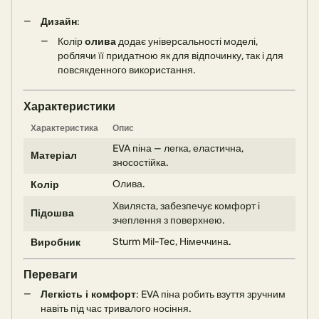
Дизайн
:
Колір
олива
додає універсальності моделі,
роблячи її придатною як для відпочинку, так і для
повсякденного використання.
Характеристики
Характеристика
Опис
EVA піна — легка, еластична,
Матеріал
зносостійка.
Олива.
Колір
Хвиляста, забезпечує комфорт і
Підошва
зчеплення з поверхнею.
Sturm Mil-Tec, Німеччина.
Виробник
Переваги
Легкість і комфорт
: EVA піна робить взуття зручним
навіть під час тривалого носіння.