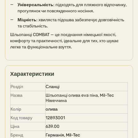
Універсальність
: підходять для пляжного відпочинку,
прогулянок чи повсякденного носіння.
Міцність
: хвиляста підошва забезпечує довговічність
та стабільність.
Шльопанці COMBAT — це поєднання німецької якості,
комфорту та практичності, ідеальне для тих, хто шукає
легке та функціональне взуття.
Характеристики
Розділ
Сланці
Назва
Шльопанці олива eva піна, Mil-Tec
Німеччина
Колір
олива
Код товару
12893001
Ціна
639.00
Бренд
Германія, Mil-Tec