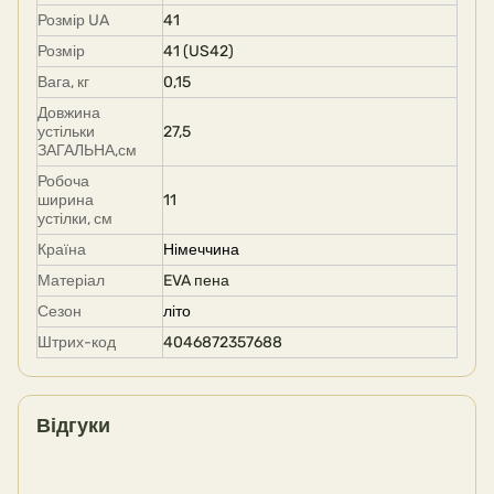
Розмір UA
41
Розмір
41 (US42)
Вага, кг
0,15
Довжина
устільки
27,5
ЗАГАЛЬНА,см
Робоча
ширина
11
устілки, см
Країна
Німеччина
Матеріал
EVA пена
Сезон
літо
Штрих-код
4046872357688
Відгуки