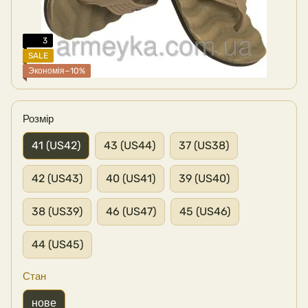
3
SALE
Экономія−10%
Розмір
41 (US42)
43 (US44)
37 (US38)
42 (US43)
40 (US41)
39 (US40)
38 (US39)
46 (US47)
45 (US46)
44 (US45)
Стан
нове