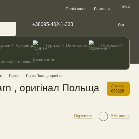
Вхід
Порівняння
Бажання
+38095-402-1-333
Укр
чатки✧ Рукавиці
Туризм ✧ Виживання
Пожежне✧
ньому чоловікові
ж
Парка
Парка Польща,оригінал
arn , оригінал Польща
Артикул
606228
Порівняти
В бажання