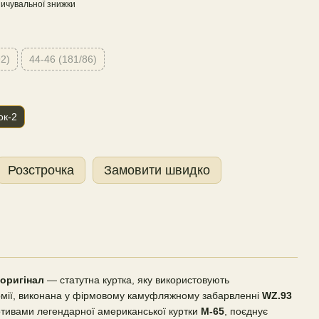
ичувальної знижки
92)
44-46 (181/86)
ок-2
Розстрочка
Замовити швидко
 оригінал
— статутна куртка, яку використовують
армії, виконана у фірмовому камуфляжному забарвленні
WZ.93
отивами легендарної американської куртки
M-65
, поєднує