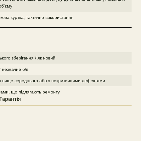
об’єму
ькова куртка, тактичне використання
ького зберігання / як новий
/ незначне б/в
ом вище середнього або з некритичними дефектами
тами, що підлягають ремонту
Гарантія