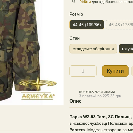
Увійти
для відображення накоп
%
Розмір
44-46 (169/86)
46-48 (178/
Стан
складське зберігання
гатун
Купити
ПОКУПКА ЧАСТИНАМИ
3 платежі по 225.33 грн
Опис
Парка WZ.93 Tarn, ЗС Польщі,
військовослужбовці Польської 
Pantera
. Модель створена за м