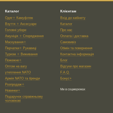
Каталог
Клієнтам
Одяг✧ Камуфляж
Вхід до кабінету
Взуття ✧ Аксесуари
Каталог
Головні убори
Про нас
Амуніція ✧ Спорядження
Оплата і доставка
Маскування✧
Самовивіз
Перчатки✧ Рукавиці
Обмін та повернення
Туризм ✧ Виживання
Контактна інформація
Пожежне✧
Блог
Оптом на вагу
Відгуки про магазин
утеплення NATO
F.A.Q.
Армія NATO та бренди
Бонус+
Розпродаж✧
Ми в соцмережах
Новинки✧
Подарунок справжньому
чоловікові