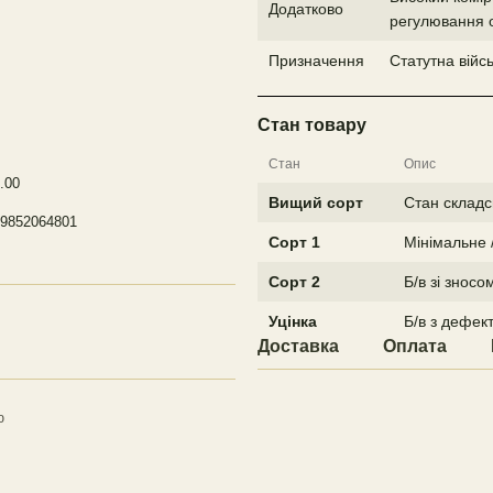
Додатково
регулювання 
Призначення
Статутна війс
Стан товару
Стан
Опис
.00
Вищий сорт
Стан складс
9852064801
Сорт 1
Мінімальне 
Сорт 2
Б/в зі знос
Уцінка
Б/в з дефек
Доставка
Оплата
ю