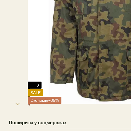
3
SALE
Экономія−35%
Поширити у соцмережах