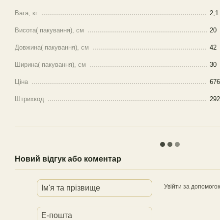
Вага, кг
2,1
Висота( пакування), см
20
Довжина( пакування), см
42
Ширина( пакування), см
30
Ціна
676
Штрихкод
292
Новий відгук або коментар
Увійти за допомого