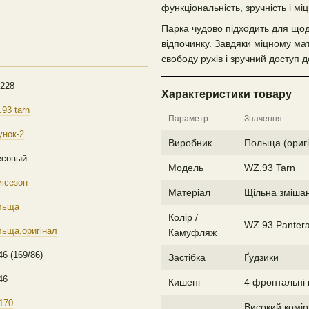
функціональність, зручність і міц
Парка чудово підходить для щод
відпочинку. Завдяки міцному мат
свободу рухів і зручний доступ 
228
Характеристики товару
93 tarn
Параметр
Значення
унок-2
Виробник
Польща (ориг
есовый
Модель
WZ.93 Tarn
ісезон
Матеріал
Щільна зміша
льща
Колір /
WZ.93 Panter
ьща,оригінал
Камуфляж
46 (169/86)
Застібка
Ґудзики
46
Кишені
4 фронтальні 
170
Високий комір