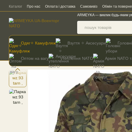
Перейти до основного контенту
Каталог
Про нас
Оплата і доставка
Самовивіз
Обмін та поверн
ARMEYKA — виклик будь-яким у
Одяг✧ Камуфляж
Взуття ✧ Аксесуари
Головн
Оптом на вагу
утеплення NATO
Армія NATO т