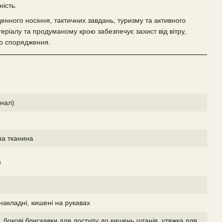
ність.
енного носіння, тактичних завдань, туризму та активного
еріалу та продуманому крою забезпечує захист від вітру,
до спорядження.
інал)
на тканина
a
накладні, кишені на рукавах
, бокові блискавки для доступу до кишень штанів, утяжка для