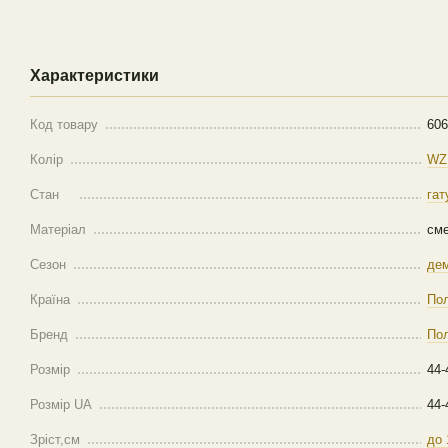
Характеристики
Код товару
606
Колір
WZ.
Стан
гат
Матеріал
см
Сезон
дем
Країна
По
Бренд
Пол
Розмір
44-
Розмір UA
44-
Зріст,см
до 