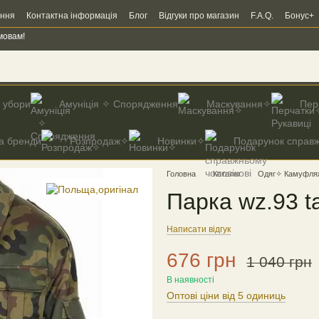
ення
Контактна інформація
Блог
Відгуки про магазин
F.A.Q.
Бонус+
мовам!
і убори
Амуніція ✧ Спорядження
Маскування✧
Пер
а бренди
Розпродаж✧
Новинки✧
Подарунок справж
Головна
Каталог
Одяг✧ Камуфля
Парка wz.93 t
Написати відгук
676 грн
1 040 грн
В наявності
Оптові ціни від 5 одиниць