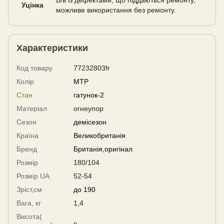
Б/в із дефектами, що піддаються ремонту,
Уцінка
можливе використання без ремонту.
Характеристики
Код товару
77232803fr
Колір
MTP
Стан
гатунок-2
Матеріал
огнеупор
Сезон
демісезон
Країна
Великобританія
Бренд
Британія,оригінал
Розмір
180/104
Розмір UA
52-54
Зріст,см
до 190
Вага, кг
1,4
Висота(