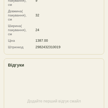
пакування),
9
см
Довжина(
пакування),
32
см
Ширина(
пакування),
24
см
Ціна
1387.00
Штрихкод
2982432310019
Відгуки
Додайте перший відгук смайл