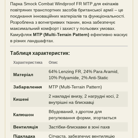
Парка Smock Combat Windproof FR MTP для екіпажів
повітряних транспортних засобів британської армії – це
поєднання інноваційних матеріалів та функціональності.
Розроблена з вогнетривких тканин, вона забезпечує
максимальний комфорт і захист у польових умовах.
Камуфляж
MTP (Multi-Terrain Pattern)
ефективно маскує
в різних ландшафтах.
Таблиця характеристик:
Характеристика
Опис
64% Lenzing FR, 24% Para Aramid,
Матеріал
10% Polyamide, 2% Anti-Static
Забарвлення
MTP (Multi-Terrain Pattern)
2 накладні внизу, 2 нагрудні косі, 2
Кишені
внутрішні на блискавці
Вбудований, з дротом для
Капюшон
регулювання форми, згортається
Вентиляція
Застібки-блискавки в зоні пахв
Підкладка
Сітчаста, забезпечує вентиляцію