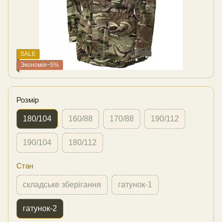
SALE
Экономія−5%
Розмір
180/104
160/88
170/88
190/112
190/104
180/112
Стан
складське зберігання
гатунок-1
гатунок-2