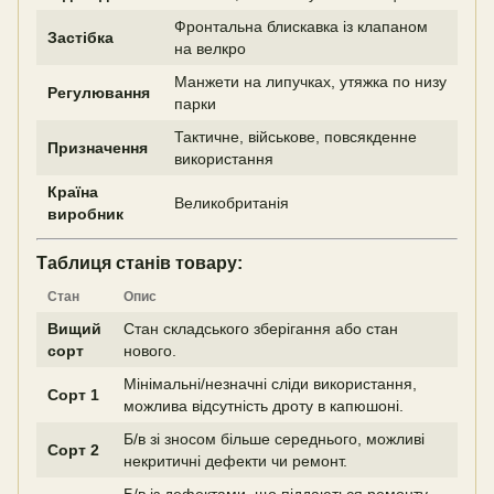
Фронтальна блискавка із клапаном
Застібка
на велкро
Манжети на липучках, утяжка по низу
Регулювання
парки
Тактичне, військове, повсякденне
Призначення
використання
Країна
Великобританія
виробник
Таблиця станів товару:
Стан
Опис
Вищий
Стан складського зберігання або стан
сорт
нового.
Мінімальні/незначні сліди використання,
Сорт 1
можлива відсутність дроту в капюшоні.
Б/в зі зносом більше середнього, можливі
Сорт 2
некритичні дефекти чи ремонт.