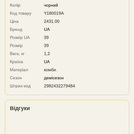
Колір
чорний
Код товару
Y180019A
Ціна
2431.00
Бренд
UA
Розмір UA
39
Розмір
39
Вага, кг
1,2
Країна
UA
Матеріал
комби.
Сезон
демісезон
Штрих-код
2982432279484
Відгуки