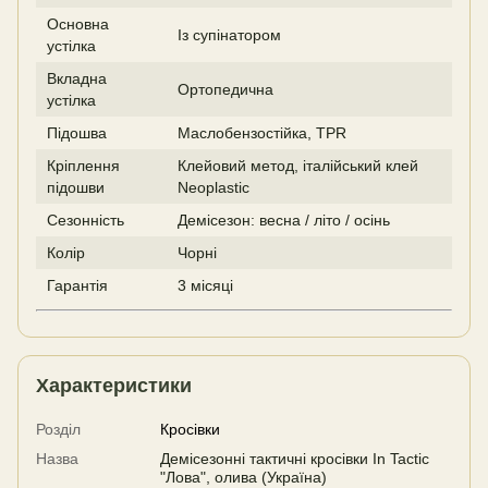
Основна
Із супінатором
устілка
Вкладна
Ортопедична
устілка
Підошва
Маслобензостійка, TPR
Кріплення
Клейовий метод, італійський клей
підошви
Neoplastic
Сезонність
Демісезон: весна / літо / осінь
Колір
Чорні
Гарантія
3 місяці
Характеристики
Розділ
Кросівки
Назва
Демісезонні тактичні кросівки In Tactic
"Лова", олива (Україна)