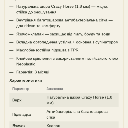
Натуральна шкіра Crazy Horse (1.8 мм) — міцна,
стійка до зношування
Внутрішня багатошарова антибактеріальна сітка —
для гігієни та комфорту
Язичок-клапан — захищає від пилу, бруду та води
Вкладна ортопедична устілка + основна з супінатором
Маслобензостійка підошва з TPR
Клейове кріплення з використанням італійського клею
Neoplastic
Гарантія: 3 місяці
Характеристики
Параметр
Значення
Натуральна шкіра Crazy Horse (1.8
Верх
мм)
Антибактеріальна багатошарова
Підкладка
сітка
Язичок
Клапан