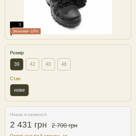
3
Экономія−10%
Розмір
39
42
40
46
Стан
нове
Немає в наявності
2 431 грн
2 700 грн
Оптові ціни
від 5 одиниць