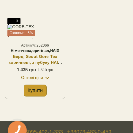
3
Экономія−5%
1
Артикул: 252066
Німеччина,оригінал,HAIX
Берці Scout Gore-Tex
коричневі, з нубуку HAIX,
оригінал (Німеччина)
1 435 грн
1 510 грн
Оптові ціни
Купити
+38095-402-1-333
+38073-483-0-459