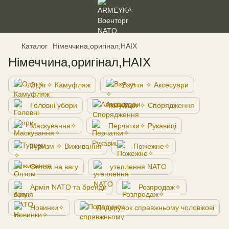
Каталог
Німеччина,оригінал,HAIX
Німеччина,оригінал,HAIX
Одяг✧ Камуфляж
Взуття ✧ Аксесуари
Головні убори
Амуніція ✧ Спорядження
Маскування✧
Перчатки✧ Рукавиці
Туризм ✧ Виживання
Пожежне✧
Оптом на вагу
утеплення NATO
Армія NATO та бренди
Розпродаж✧
Новинки✧
Подарунок справжньому чоловікові