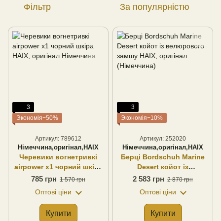
Фільтр
За популярністю
3
3
Экономія−50%
Экономія−10%
Артикул: 789612
Артикул: 252020
Німеччина,оригінал,HAIX
Німеччина,оригінал,HAIX
Черевики вогнетривкі
Берці Bordschuh Marine
airpower x1 чорний шкіра
Desert койот із
HAIX, оригінал Німеччина
велюрового замшу HAIX,
785 грн
2 583 грн
1 570 грн
2 870 грн
оригінал (Німеччина)
Оптові ціни
Оптові ціни
Купити
Купити