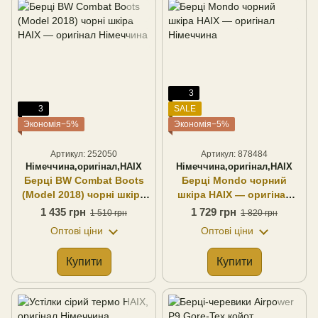
3
3
SALE
Экономія−5%
Экономія−5%
Артикул: 252050
Артикул: 878484
Німеччина,оригінал,HAIX
Німеччина,оригінал,HAIX
Берці BW Combat Boots
Берці Mondo чорний
(Model 2018) чорні шкіра
шкіра HAIX — оригінал
HAIX — оригінал
Німеччина
1 435 грн
1 729 грн
1 510 грн
1 820 грн
Німеччина
Оптові ціни
Оптові ціни
Купити
Купити