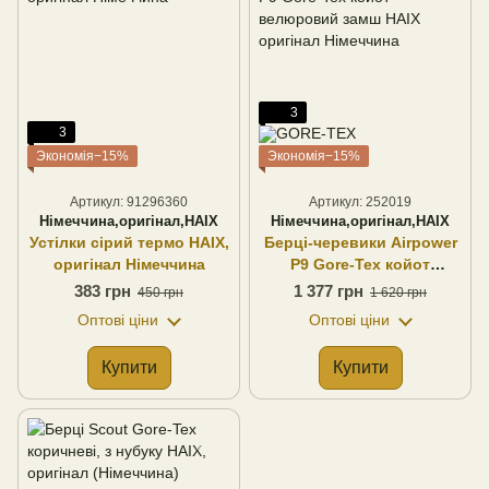
3
3
Экономія−15%
Экономія−15%
Артикул: 91296360
Артикул: 252019
Німеччина,оригінал,HAIX
Німеччина,оригінал,HAIX
Устілки сірий термо HAIX,
Берці-черевики Airpower
оригінал Німеччина
P9 Gore-Tex койот
велюровий замш HAIX
383 грн
1 377 грн
450 грн
1 620 грн
оригінал Німеччина
Оптові ціни
Оптові ціни
Купити
Купити