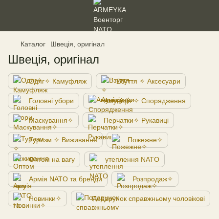
Каталог
Швеція, оригінал
Швеція, оригінал
Одяг✧ Камуфляж
Взуття ✧ Аксесуари
Головні убори
Амуніція ✧ Спорядження
Маскування✧
Перчатки✧ Рукавиці
Туризм ✧ Виживання
Пожежне✧
Оптом на вагу
утеплення NATO
Армія NATO та бренди
Розпродаж✧
Новинки✧
Подарунок справжньому чоловікові