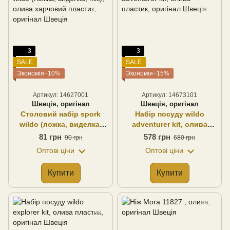
3
3
SALE
SALE
Экономія−10%
Экономія−15%
Артикул: 14627001
Артикул: 14673101
Швеція, оригінал
Швеція, оригінал
Столовий набір spork
Набір посуду wildo
wildo (ложка, виделка,
adventurer kit, олива
ніж), олива харчовий
пластик, оригінал Швеція
81 грн
578 грн
90 грн
680 грн
пластик, оригінал Швеція
Оптові ціни
Оптові ціни
Купити
Купити