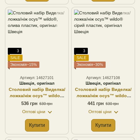
3
3
SALE
SALE
Экономія−15%
Экономія−30%
Артикул: 14627101
Артикул: 14627108
Швеція, оригінал
Швеція, оригінал
Столовий набір Виделка/
Столовий набір Виделка/
ложка/ніж ocys™ wildo®,
ложка/ніж ocys™ wildo®
олива пластик, оригінал
сірий пластик, оригінал
536 грн
441 грн
630 грн
630 грн
Швеція
Швеція
Оптові ціни
Оптові ціни
Купити
Купити