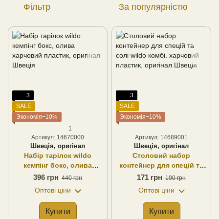
Фільтр
За популярністю
3
3
SALE
SALE
Экономія−10%
Экономія−10%
1
Артикул: 14670000
Артикул: 14689001
Швеція, оригінал
Швеція, оригінал
Набір тарілок wildo
Столовий набор
кемпінг бокс, олива
контейнер для спецій та
харчовий пластик,
солі wildo комбі.
396 грн
171 грн
440 грн
190 грн
оригінал Швеція
харчовий пластик,
Оптові ціни
Оптові ціни
оригінал Швеція
Купити
Купити