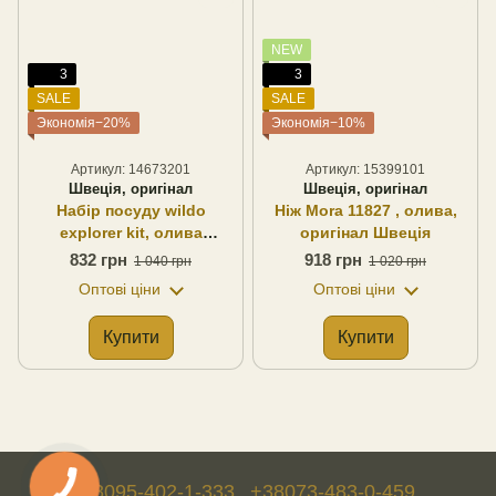
NEW
3
3
SALE
SALE
Экономія−20%
Экономія−10%
Артикул: 14673201
Артикул: 15399101
Швеція, оригінал
Швеція, оригінал
Набір посуду wildo
Ніж Mora 11827 , олива,
explorer kit, олива
оригінал Швеція
пластик, оригінал Швеція
832 грн
918 грн
1 040 грн
1 020 грн
Оптові ціни
Оптові ціни
Купити
Купити
+38095-402-1-333
+38073-483-0-459