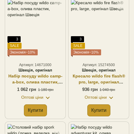
3
3
SALE
SALE
Экономія−10%
Экономія−10%
Артикул: 14671000
Артикул: 15274500
Швеція, оригінал
Швеція, оригінал
Набір посуду wildo camp-
Кресало wildo fire flash®
a-box, олива пластик,
pro, large, оригінал
оригінал Швеція
Швеція
1 062 грн
936 грн
1 180 грн
1 040 грн
Оптові ціни
Оптові ціни
Купити
Купити