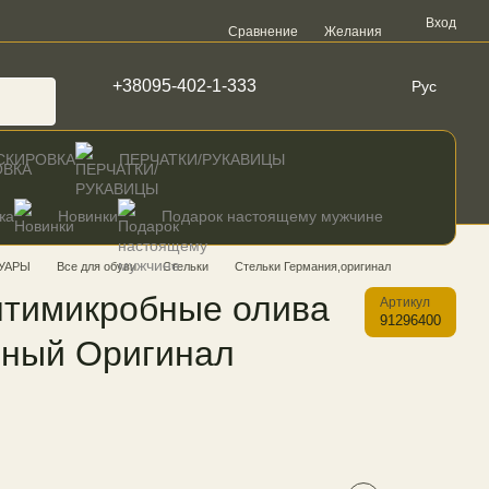
Вход
Сравнение
Желания
+38095-402-1-333
Рус
СКИРОВКА
ПЕРЧАТКИ/РУКАВИЦЫ
жа
Новинки
Подарок настоящему мужчине
УАРЫ
Все для обуви
Стельки
Стельки Германия,оригинал
нтимикробные олива
Артикул
91296400
нный Оригинал