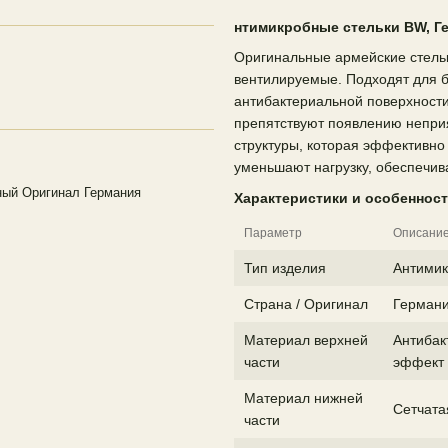
нтимикробные стельки BW, Г
Оригинальные армейские стель
вентилируемые. Подходят для б
антибактериальной поверхности
препятствуют появлению неприя
структуры, которая эффективно 
уменьшают нагрузку, обеспечи
ный Оригинал Германия
Характеристики и особенност
Параметр
Описани
Тип изделия
Антимик
Страна / Оригинал
Германи
Материал верхней
Антибак
части
эффект
Материал нижней
Сетчата
части