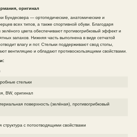
ермания, оригинал
ки Бундесвера — ортопедические, анатомические и
ерцев всех типов, а также спортивной обуви. Благодаря
 зелёного цвета обеспечивают противогрибковый эффект и
тных запахов. Нижняя часть выполнена в виде сетчатой
отводит влагу и пот. Стельки поддерживают свод стопы,
вают вентиляцию и обладают противоскользящими свойствами.
и:
е
робные стельки
я, BW, оригинал
териальная поверхность (зелёная), противогрибковый
я структура с потоотводящими свойствами