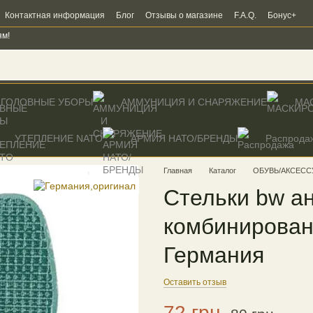
Контактная информация
Блог
Отзывы о магазине
F.A.Q.
Бонус+
ям!
ГОЛОВНЫЕ УБОРЫ
АММУНИЦИЯ И СНАРЯЖЕНИЕ
МА
УТЕПЛЕНИЕ NATO
AРМИЯ НАТО/БРЕНДЫ
Распрода
Главная
Каталог
ОБУВЬ/АКСЕСС
Стельки bw а
комбинирова
Германия
Оставить отзыв
72 грн