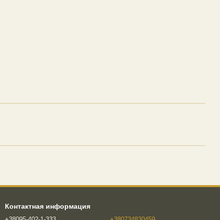
Контактная информация
+38095-402-1-333
+380734830459