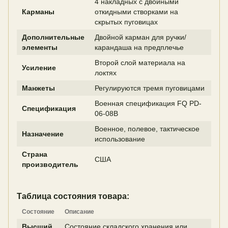
4 накладных с двойными
Карманы
откидными створками на
скрытых пуговицах
Дополнительные
Двойной карман для ручки/
элементы
карандаша на предплечье
Второй слой материала на
Усиление
локтях
Манжеты
Регулируются тремя пуговицами
Военная спецификация FQ PD-
Спецификация
06-08B
Военное, полевое, тактическое
Назначение
использование
Страна
США
производитель
Таблица состояния товара:
Состояние
Описание
Высший
Состояние складского хранения или