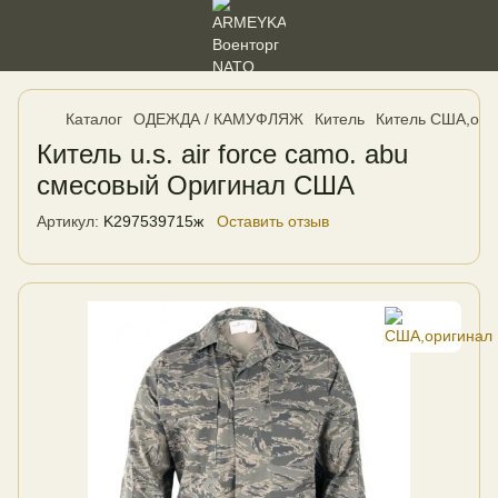
Каталог
ОДЕЖДА / КАМУФЛЯЖ
Китель
Китель США,ори
Китель u.s. air force camo. abu
смесовый Оригинал США
Артикул:
K297539715ж
Оставить отзыв