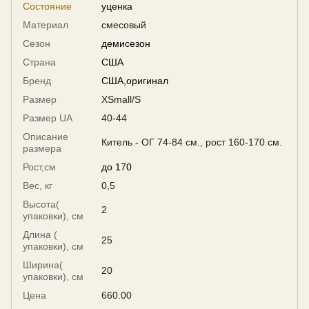
Состояние
уценка
Материал
смесовый
Сезон
демисезон
Страна
США
Бренд
США,оригинал
Размер
XSmall/S
Размер UA
40-44
Описание
Китель - ОГ 74-84 см., рост 160-170 см.
размера
Рост,см
до 170
Вес, кг
0,5
Высота(
2
упаковки), см
Длина (
25
упаковки), см
Ширина(
20
упаковки), см
Цена
660.00