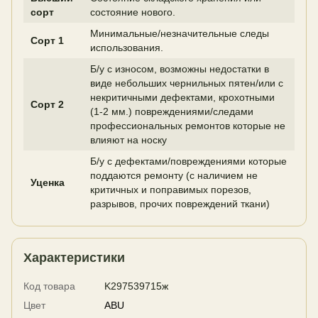
сорт
состояние нового.
Минимальные/незначительные следы
Сорт 1
использования.
Б/у с износом, возможны недостатки в
виде небольших чернильных пятен/или с
некритичными дефектами, крохотными
Сорт 2
(1-2 мм.) повреждениями/следами
профессиональных ремонтов которые не
влияют на носку
Б/у с дефектами/повреждениями которые
поддаются ремонту (с наличием не
Уценка
критичных и поправимых порезов,
разрывов, прочих повреждений ткани)
Характеристики
Код товара
K297539715ж
Цвет
ABU