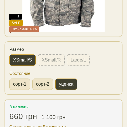
3
SALE
Экономия−40%
Размер
XSmall/S
XSmall/R
Large/L
Состояние
сорт-1
сорт-2
уценка
В наличии
660 грн
1 100 грн
Оптовые цены
от 5 единиц